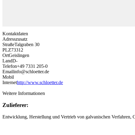
Kontaktdaten
Adresszusatz
Straße
Talgraben 30
PLZ
73312
Ort
Geislingen
Land
D-
Telefon
+49 7331 205-0
Email
info@schloetter.de
Mobil
Internet
http://www.schloetter.de
Weitere Informationen
Zulieferer:
Entwicklung, Herstellung und Vertrieb von galvanischen Verfahren,