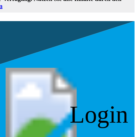
n
Login