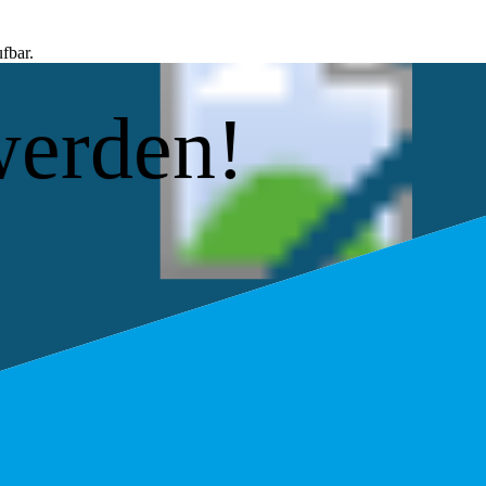
fbar.
werden!