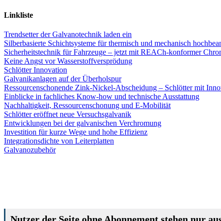
Linkliste
Trendsetter der Galvanotechnik laden ein
Silberbasierte Schichtsysteme für thermisch und mechanisch hochbea
Sicherheitstechnik für Fahrzeuge – jetzt mit REACh-konformer Chr
Keine Angst vor Wasserstoffversprödung
Schlötter Innovation
Galvanikanlagen auf der Überholspur
Ressourcenschonende Zink-Nickel-Abscheidung – Schlötter mit Inno
Einblicke in fachliches Know-how und technische Ausstattung
Nachhaltigkeit, Ressourcenschonung und E-Mobilität
Schlötter eröffnet neue Versuchsgalvanik
Entwicklungen bei der galvanischen Verchromung
Investition für kurze Wege und hohe Effizienz
Integrationsdichte von Leiterplatten
Galvanozubehör
Nutzer der Seite ohne Abonnement stehen nur aus