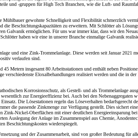
uteile und -gruppen für High Tech Branchen, wie die Luft- und Raum
ühlbauer gewohnte Schnelligkeit und Flexibilität schmerzlich vermiss
 die Beschichtungskapazitäten zu erweitern. Mit Schlötter als Lösun
eren Galvanik ermöglichen.
Für uns war immer klar, dass wir den Neua
lötter haben wir eine in unserer Branche einmalige Galvanik realisie
anlage und eine Zink-Trommelanlage. Diese werden seit Januar 2021 mon
sitiv verlaufen sind.
 45 Metern insgesamt 80 Arbeitsstationen und enthält neben Positionen
verschiedenste Eloxalbehandlungen realisiert werden und die in der M
kathodischen Korrosionsschutz, als Gestell- und als Trommelanlage au
esentlich zur Energieeffizienz bei. Auch bei den Nebenaggregaten wur
Einsatz. Die Lösestationen regeln das Löseverhalten bedarfsgerecht d
mer die passende Zinkmenge zur Verfügung gestellt. Dies sichert eine 
 Zink-­Nickel-Oberflächen mit einer deutlichen Energieeinsparung be
rten Auslegung der Anlage im Zusammenspiel aus Chemie, Anodentechni
rten Beschichtungskosten wiederspiegelt.
 Umsetzung und der Zusammenarbeit, sind von großer Bedeutung für all