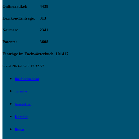
Onlineartikel:
4439
Lexikon-Einträge:
313
Normen:
2341
Patente:
3608
Einträge im Fachwörterbuch: 101417
Stand 2024-08-05 17:32:57
Ihr Abonnement
Termine
Newsletter
Kontakt
Beirat