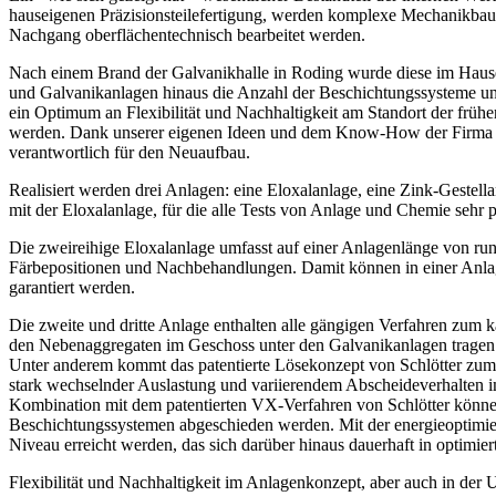
hauseigenen Präzisionsteilefertigung, werden komplexe Mechanikba
Nachgang oberflächentechnisch bearbeitet werden.
Nach einem Brand der Galvanikhalle in Roding wurde diese im Hause M
und Galvanikanlagen hinaus die Anzahl der Beschichtungssysteme und
ein Optimum an Flexibilität und Nachhaltigkeit am Standort der früh
werden. Dank unserer eigenen Ideen und dem Know-How der Firma Sch
verantwortlich für den Neuaufbau.
Realisiert werden drei Anlagen: eine Eloxalanlage, eine Zink-Gestell
mit der Eloxalanlage, für die alle Tests von Anlage und Chemie sehr po
Die zweireihige Eloxalanlage umfasst auf einer Anlagenlänge von rund
Färbepositionen und Nachbehandlungen. Damit können in einer Anlage 
garantiert werden.
Die zweite und dritte Anlage enthalten alle gängigen Verfahren zum 
den Nebenaggregaten im Geschoss unter den Galvanikanlagen tragen w
Unter anderem kommt das patentierte Lösekonzept von Schlötter zum 
stark wechselnder Auslastung und variierendem Abscheideverhalten im
Kombination mit dem patentierten VX-Verfahren von Schlötter können
Beschichtungssystemen abgeschieden werden. Mit der energieoptimie
Niveau erreicht werden, das sich darüber hinaus dauerhaft in optimie
Flexibilität und Nachhaltigkeit im Anlagenkonzept, aber auch in der