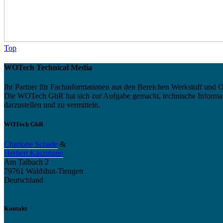
Top
WOTech Technical Media
Ihr Partner für Fachinformationen aus den Bereichen Werkstoff und O
Die WOTech GbR hat sich zur Aufgabe gemacht, technische Informatio
darzustellen und zu vermitteln.
WOTech GbR
Charlotte Schade
&
Herbert Käszmann
Am Talbach 2
79761 Waldshut-Tiengen
Deutschland
Kontakt