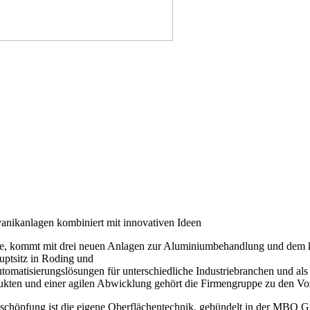
lvanikanlagen kombiniert mit innovativen Ideen
kommt mit drei neuen Anlagen zur ­Aluminiumbehandlung und dem kat
ptsitz in Roding und
matisierungs­lösungen für unterschiedliche Industriebran­chen und als
ten und einer agilen Abwicklung gehört die Firmengruppe zu den Vor
Wertschöpfung ist die eigene Oberflächentechnik, gebündelt in der MB