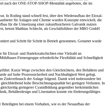
fahrt nach der ONE-STOP-SHOP-Mentalität angeboten, die im
t. In Roding stand schnell fest, über den Wiederaufbau der Eloxal-
gsanbieter für Anlagen und Chemie wurden Konzepte entwickelt, die
ufbau für die Umsetzung einer zukunftssicheren Galvanik nutzen
rt
, betont Matthias Schlecht, als Geschäftsführer der MBO GmbH
tiert und Schritt für Schritt in Betrieb genommen. Gestartet wurde
 für Eloxal- und Harteloxalschichten eine Vielzahl an
ühlbauer-Firmengruppe erforderliche Flexibilität und Schnelligkeit
sgeführt. Kurze Wege zwischen den Gleichrichtern, den Behältern und
de auf hohe Prozesssicherheit und Nachhaltigkeit Wert gelegt.
em Zinkverbrauch der Anlage folgend. Damit wird insbesondere bei
gleichbleibend hohe Beschichtungsqualität bei geringen Verlusten. In
i gleichzeitig geringerer Cyanidbildung gegenüber herkömmlichen
k, Behälterdesign und Löse­station konnte ein förderungsfähiges
e Beteiligten bei einem Vorhaben, wie es der Neuaufbau der