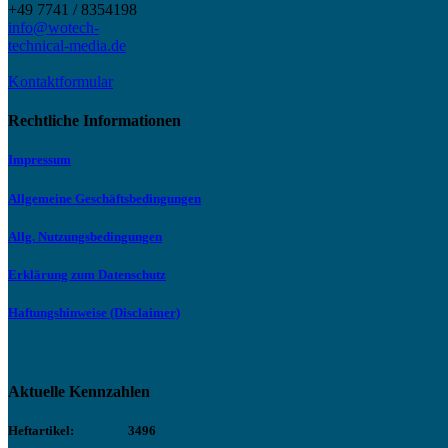
+49 7741 / 8354198
info@wotech-
technical-media.de
Kontaktformular
Rechtliche Informationen
Impressum
Allgemeine Geschäftsbedingungen
Allg. Nutzungsbedingungen
Erklärung zum Datenschutz
Haftungshinweise (Disclaimer)
Aktuelle Kennzahlen
Heftartikel:
3496