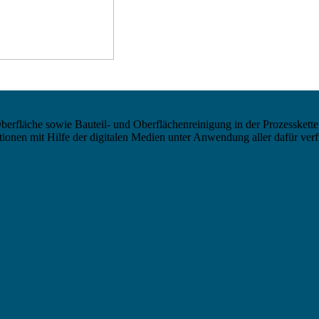
berfläche sowie Bauteil- und Oberflächenreinigung in der Prozesskette
nen mit Hilfe der digitalen Medien unter Anwendung aller dafür verf