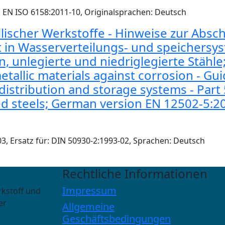
EN ISO 6158:2011-10, Originalsprachen: Deutsch
lischer Werkstoffe - Hinweise zur Absc
 in Wasserverteilungs- und speichersyst
n, unlegierte und niedriglegierte Stäh
etallic materials against corrosion - G
distribution and storage systems - Part 5
yed steels; German version EN 12502-5:2
 Ersatz für: DIN 50930-2:1993-02, Sprachen: Deutsch
Rechtliche Informationen
Impressum
rkstoff und
er
Allgemeine
Geschäftsbedingungen