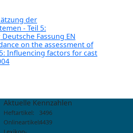
hätzung der
emen - Teil 5:
le; Deutsche Fassung EN
uidance on the assessment of
: Influencing factors for cast
004
Aktuelle Kennzahlen
Heftartikel:
3496
Onlineartikel:
4439
Lexikon-