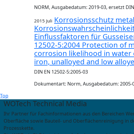
NORM, Ausgabedatum: 2019-03, ersetzt DIN 
Korrosionsschutz metal
2015 Juli
Korrosionswahrscheinlichkeit
Einflussfaktoren für Gusseise
12502-5:2004 Protection of m
corrosion likelihood in water 
iron, unalloyed and low allo
DIN EN 12502-5:2005-03
Dokumentart: Norm, Ausgabedatum: 2005-03,
Top
WOTech Technical Media
Ihr Partner für Fachinformationen aus den Bereichen We
Oberfläche sowie Bauteil- und Oberflächenreinigung in d
Prozesskette.