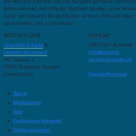
Die WOTech GbR hat sich zur Aufgabe gemacht, technisc
Informationen mit Hilfe der digitalen Medien unter Anwe
dafür verfügbaren Möglichkeiten in Wort, Bild und Video 
darzustellen und zu vermitteln.
WOTech GbR
Kontakt
Charlotte Schade
&
+49 7741 / 8354198
Herbert Käszmann
info@wotech-
Am Talbach 2
technical-media.de
79761 Waldshut-Tiengen
Deutschland
Kontaktformular
Beirat
Mediadaten
App
Fachwissen Kompakt
Stellenanzeigen