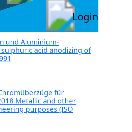
Login
um und Aluminium-
ulphuric acid anodizing of
1991
 Chromüberzüge für
018 Metallic and other
ineering purposes (ISO