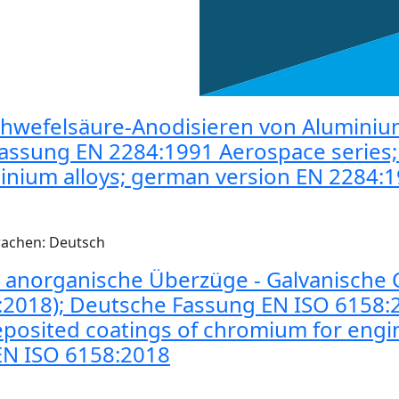
Schwefelsäure-Anodisieren von Alumini
ssung EN 2284:1991 Aerospace series; s
nium alloys; german version EN 2284:
rachen: Deutsch
e anorganische Überzüge - Galvanische
:2018); Deutsche Fassung EN ISO 6158:2
deposited coatings of chromium for eng
EN ISO 6158:2018