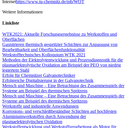
Internet
https://www.tu-chemnitz.de/mb/WOT
Weitere Informationen
Linkliste
WTK2021: Aktuelle Forschungsergebnisse zu Werkstoffen und
Oberflächen
Gasnitrieren thermisch gespritzter Schichten zur Anpassung von
Bearbeitbarkeit und Oberflächenfunktionalität
Werkstofftechnisches Kolloquium WTK 2021
Methoden der Elektrolytentwicklung und Prozessdiagnostik für die
plasmaelektrolytische Oxidation am Beispiel der PEO von niedrig
legiertem Stahl
Erfolg für Chemnitzer Galvanotechniker
Erfolgreiche Digitalisierung in der Galvanotechnik
Mensch und Maschine – Eine Betrachtung des Zusammenspiels der
Systeme am Beispiel des thermischen Spritzens
Mensch und Maschine – Eine Betrachtung des Zusammenspiels der
Systeme am Beispiel des thermischen Spritzens
Werkstoffe und industrielle Anwendungen
Korrosions- und verschleißbeständige Schichten auf hochfesten
Aluminiumwerkstoffen durch Anwendung der
plasmaelektrolytischen Oxidation
Werkstoffentwicklung und Werkstoffverarbeitung als Motor für