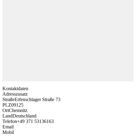
Kontaktdaten
Adresszusatz
Straße
Erfenschlager Straße 73
PLZ
09125
Ort
Chemnitz
Land
Deutschland
Telefon
+49 371 53136163
Email
Mobil