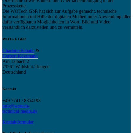
Oberfläche sowie Bauteil- und Oberflächenreinigung in der
Prozesskette.
Die WOTech GbR hat sich zur Aufgabe gemacht, technische
Informationen mit Hilfe der digitalen Medien unter Anwendung aller
dafür verfügbaren Möglichkeiten in Wort, Bild und Video
verständlich darzustellen und zu vermitteln.
WOTech GbR
Charlotte Schade
&
Herbert Käszmann
Am Talbach 2
79761 Waldshut-Tiengen
Deutschland
Kontakt
+49 7741 / 8354198
info@wotech-
technical-media.de
Kontaktformular