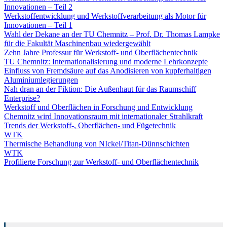
Innovationen – Teil 2
Werkstoffentwicklung und Werkstoffverarbeitung als Motor für
Innovationen – Teil 1
Wahl der Dekane an der TU Chemnitz – Prof. Dr. Thomas Lampke
für die Fakultät Maschinenbau wiedergewählt
Zehn Jahre Professur für Werkstoff- und Oberflächentechnik
TU Chemnitz: Internationalisierung und moderne Lehrkonzepte
Einfluss von Fremdsäure auf das Anodisieren von kupferhaltigen
Aluminiumlegierungen
Nah dran an der Fiktion: Die Außenhaut für das Raumschiff
Enterprise?
Werkstoff und Oberflächen in Forschung und Entwicklung
Chemnitz wird Innovationsraum mit internationaler Strahlkraft
Trends der Werkstoff-, Oberflächen- und Fügetechnik
WTK
Thermische Behandlung von NIckel/Titan-Dünnschichten
WTK
Profilierte Forschung zur Werkstoff- und Oberflächentechnik