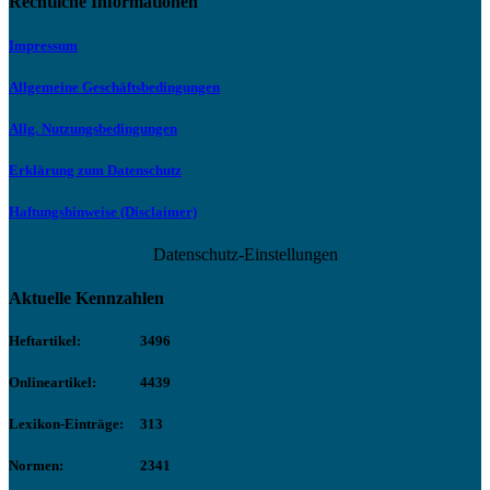
Rechtliche Informationen
Impressum
Allgemeine Geschäftsbedingungen
Allg. Nutzungsbedingungen
Erklärung zum Datenschutz
Haftungshinweise (Disclaimer)
Datenschutz-Einstellungen
Aktuelle Kennzahlen
Heftartikel:
3496
Onlineartikel:
4439
Lexikon-Einträge:
313
Normen:
2341