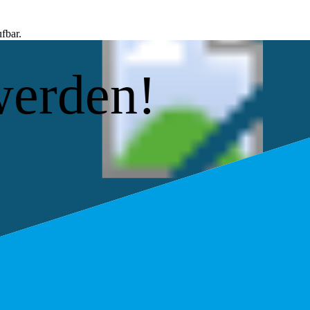
fbar.
werden!