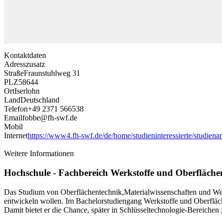
Kontaktdaten
Adresszusatz
Straße
Fraunstuhlweg 31
PLZ
58644
Ort
Iserlohn
Land
Deutschland
Telefon
+49 2371 566538
Email
fobbe@fh-swf.de
Mobil
Internet
https://www4.fh-swf.de/de/home/studieninteressierte/studiena
Weitere Informationen
Hochschule - Fachbereich Werkstoffe und Oberfläche
Das Studium von Oberflächentechnik,Materialwissenschaften und Werks
entwickeln wollen. Im Bachelorstudiengang Werkstoffe und Oberfläch
Damit bietet er die Chance, später in Schlüsseltechnologie-Bereichen 