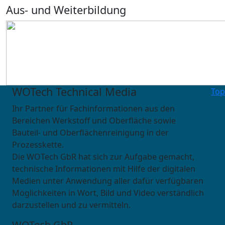
Aus- und Weiterbildung
WOTech Technical Media
Top
Ihr Partner für Fachinformationen aus den
Bereichen Werkstoff und Oberfläche sowie
Bauteil- und Oberflächenreinigung in der
Prozesskette.
Die WOTech GbR hat sich zur Aufgabe gemacht,
technische Informationen mit Hilfe der digitalen
Medien unter Anwendung aller dafür verfügbaren
Möglichkeiten in Wort, Bild und Video verständlich
darzustellen und zu vermitteln.
WOTech GbR