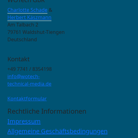
Charlotte Schade
&
Herbert Käszmann
Am Talbach 2
79761 Waldshut-Tiengen
Deutschland
Kontakt
+49 7741 / 8354198
info@wotech-
technical-media.de
Kontaktformular
Rechtliche Informationen
Impressum
Allgemeine Geschäftsbedingungen