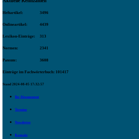
Aktuelle Kennzahlen
Heftartikel:
3496
Onlineartikel:
4439
Lexikon-Einträge:
313
Normen:
2341
Patente:
3608
Einträge im Fachwörterbuch: 101417
Stand 2024-08-05 17:32:57
Ihr Abonnement
Termine
Newsletter
Kontakt