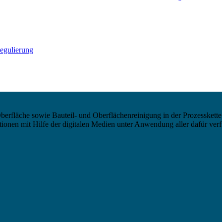
egulierung
berfläche sowie Bauteil- und Oberflächenreinigung in der Prozesskette
nen mit Hilfe der digitalen Medien unter Anwendung aller dafür verf