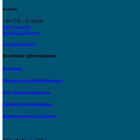
Kontakt
+49 7741 / 8354198
info@wotech-
technical-media.de
Kontaktformular
Rechtliche Informationen
Impressum
Allgemeine Geschäftsbedingungen
Allg. Nutzungsbedingungen
Erklärung zum Datenschutz
Haftungshinweise (Disclaimer)