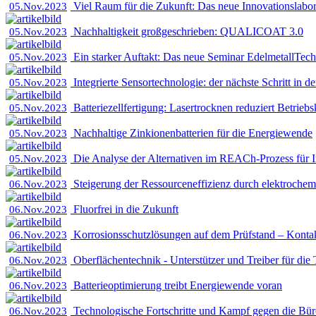
Viel Raum für die Zukunft: Das neue Innovationslabor 
05.Nov.2023
Nachhaltigkeit großgeschrieben: QUALICOAT 3.0
05.Nov.2023
Ein starker Auftakt: Das neue Seminar EdelmetallTec
05.Nov.2023
Integrierte Sensortechnologie: der nächste Schritt in d
05.Nov.2023
Batteriezellfertigung: Lasertrocknen reduziert Betriebs
05.Nov.2023
Nachhaltige Zinkionenbatterien für die Energiewende
05.Nov.2023
Die Analyse der Alternativen im REACh-Prozess für I
05.Nov.2023
Steigerung der Ressourceneffizienz durch elektrochem
06.Nov.2023
Fluorfrei in die Zukunft
06.Nov.2023
Korrosionsschutzlösungen auf dem Prüfstand – ­Konta
06.Nov.2023
Oberflächentechnik - Unterstützer und Treiber für die
06.Nov.2023
Batterieoptimierung treibt Energiewende voran
06.Nov.2023
Technologische Fortschritte und Kampf gegen die Büro
06.Nov.2023