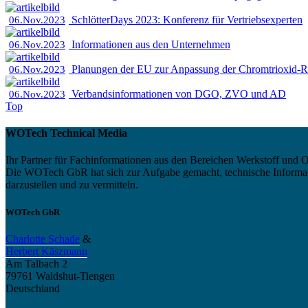
SchlötterDays 2023: Konferenz für Vertriebsexperten
06.Nov.2023
Informationen aus den Unternehmen
06.Nov.2023
Planungen der EU zur Anpassung der Chromtrioxid-R
06.Nov.2023
Verbandsinformationen von DGO, ZVO und AD
06.Nov.2023
Top
WOTech Technical Media
Ihr Partner für Fachinformationen aus den Bereichen Werkstoff und O
Die WOTech GbR hat sich zur Aufgabe gemacht, technische Informatio
darzustellen und zu vermitteln.
WOTech GbR
Charlotte Schade
&
Herbert Käszmann
Am Talbach 2
79761 Waldshut-Tiengen
Deutschland