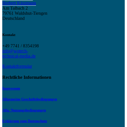
Herbert Käszmann
Am Talbach 2
79761 Waldshut-Tiengen
Deutschland
Kontakt
+49 7741 / 8354198
info@wotech-
technical-media.de
Kontaktformular
Rechtliche Informationen
Impressum
Allgemeine Geschäftsbedingungen
Allg. Nutzungsbedingungen
Erklärung zum Datenschutz