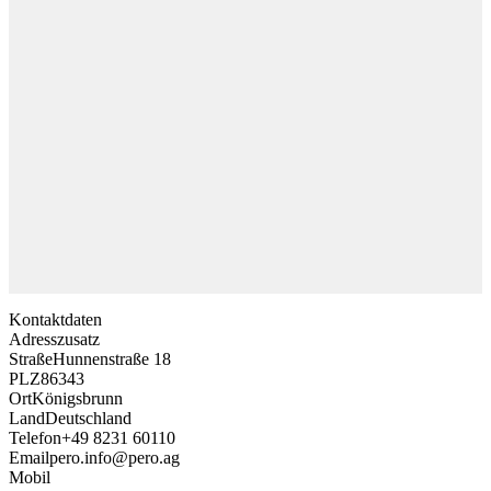
Kontaktdaten
Adresszusatz
Straße
Hunnenstraße 18
PLZ
86343
Ort
Königsbrunn
Land
Deutschland
Telefon
+49 8231 60110
Email
pero.info@pero.ag
Mobil