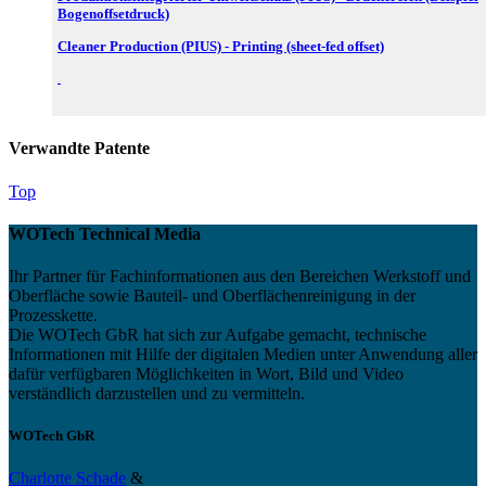
Bogenoffsetdruck)
Cleaner Production (PIUS) - Printing (sheet-fed offset)
Verwandte Patente
Top
WOTech Technical Media
Ihr Partner für Fachinformationen aus den Bereichen Werkstoff und
Oberfläche sowie Bauteil- und Oberflächenreinigung in der
Prozesskette.
Die WOTech GbR hat sich zur Aufgabe gemacht, technische
Informationen mit Hilfe der digitalen Medien unter Anwendung aller
dafür verfügbaren Möglichkeiten in Wort, Bild und Video
verständlich darzustellen und zu vermitteln.
WOTech GbR
Charlotte Schade
&