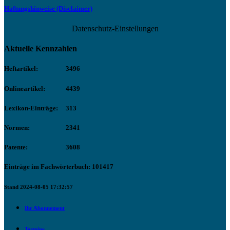
Haftungshinweise (Disclaimer)
Datenschutz-Einstellungen
Aktuelle Kennzahlen
Heftartikel:
3496
Onlineartikel:
4439
Lexikon-Einträge:
313
Normen:
2341
Patente:
3608
Einträge im Fachwörterbuch: 101417
Stand 2024-08-05 17:32:57
Ihr Abonnement
Termine