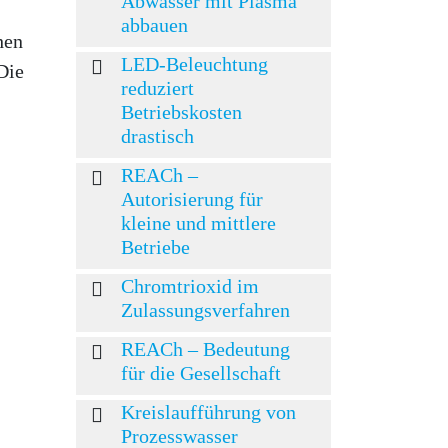
Abwasser mit Plasma
abbauen
hen
LED-Beleuchtung
Die
reduziert
Betriebskosten
drastisch
REACh –
Autorisierung für
kleine und mittlere
Betriebe
Chromtrioxid im
Zulassungsverfahren
REACh – Bedeutung
für die Gesellschaft
Kreislaufführung von
Prozesswasser