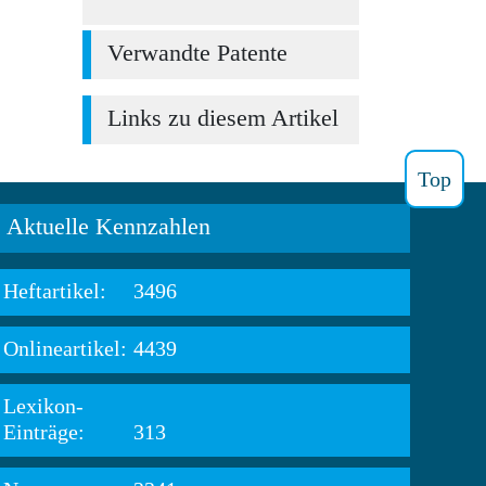
Verwandte Patente
Links zu diesem Artikel
Top
Aktuelle Kennzahlen
Heftartikel:
3496
Onlineartikel:
4439
Lexikon-
Einträge:
313