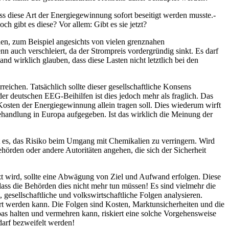
ss diese Art der Energie­gewinnung sofort beseitigt werden musste.­
 gibt es diese? Vor allem: Gibt es sie jetzt?
den, zum Beispiel angesichts von vielen grenznahen
n auch verschleiert, da der Strompreis vordergründig sinkt. Es darf
 wirklich glauben, dass diese Lasten­ nicht letztlich bei den
rreichen. Tatsächlich sollte dieser
gesellschaftliche Konsens
 deutschen EEG-Beihilfen ist dies jedoch mehr als fraglich. Das
 Kosten der Energiegewinnung allein tragen soll. Dies wiederum wirft
ehandlung in Europa aufgegeben. Ist das wirklich die Meinung der
t es, das Risiko beim Umgang mit Chemikalien zu verringern. Wird
hörden oder andere Autoritäten angehen, die sich der Sicherheit
tzt wird, sollte eine Abwägung von Ziel und Aufwand erfolgen. Diese
ass die Behörden dies nicht mehr tun müssen! Es sind vielmehr die
gesellschaftliche und volkswirtschaftliche Folgen analysieren.
ngert werden kann. Die Folgen sind Kosten, Marktunsicherheiten und die
s halten und vermehren kann, riskiert eine solche Vorgehensweise
darf bezweifelt werden!