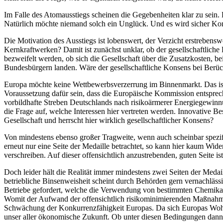
Im Falle des Atomausstiegs scheinen die Gegebenheiten klar zu sein. F
Natürlich möchte niemand solch ein Unglück. Und es wird sicher Konse
Die Motivation des Ausstiegs ist lobenswert, der Verzicht erstrebens
Kernkraftwerken? Damit ist zunächst unklar, ob der
gesellschaftlich
bezweifelt werden, ob sich die Gesellschaft über die Zusatzkosten, b
Bundesbürgern landen. Wäre der
gesellschaftliche Konsens
bei Berück
Europa möchte keine Wettbewerbsverzerrung im Binnenmarkt. Das ist 
Voraussetzung dafür sein, dass die Europäische Kommission entsprec
vorbildhafte Streben Deutschlands nach risikoärmerer Energiegewinnun
die Frage auf, welche Interessen hier vertreten werden. Innovative 
Gesellschaft und herrscht hier wirklich
gesellschaftlicher Konsens
?
Von mindestens ebenso großer Tragweite, wenn auch scheinbar spezif
erneut nur eine Seite der Medaille betrachtet, so kann hier kaum Wi
verschreiben. Auf dieser offensichtlich anzustrebenden,
guten
Seite is
Doch leider hält die Realität immer mindestens zwei Seiten der Medai
betriebliche Binsenweisheit scheint durch Behörden gern vernachläs
Betriebe gefordert, welche die Verwendung von bestimmten Chemikalien
Womit der Aufwand der
offensichtlich risiko­minimierenden Maßnah
Schwächung der Konkurrenzfähigkeit Europas. Da sich Europas Wohls
unser aller ökonomische Zukunft. Ob unter diesen Bedingungen dan