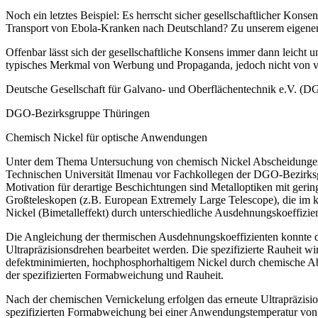
Noch ein letztes Beispiel: Es herrscht sicher
gesellschaftlicher Konsen
Transport von Ebola-Kranken nach Deutschland? Zu unserem eigenen Sc
Offenbar lässt sich der
gesellschaftliche Konsens
immer dann leicht un
typisches Merkmal von Werbung und Propaganda, jedoch nicht von 
Deutsche Gesellschaft für Galvano- und Oberflächentechnik e.V. (D
DGO-Bezirksgruppe Thüringen
Chemisch Nickel für optische Anwendungen
Unter dem Thema
Untersuchung von chemisch Nickel Abscheidunge
Technischen Universität Ilmenau vor Fachkollegen der DGO-Bezirks
Motivation für derartige Beschichtungen sind Metalloptiken mit ge
Großteleskopen (z.B. European Extremely Large Telescope), die im 
Nickel (Bimetalleffekt) durch unterschiedliche Ausdehnungskoeffizie
Die Angleichung der thermischen Ausdehnungskoeffizienten konnte dur
Ultrapräzisionsdrehen bearbeitet werden. Die spezifizierte Rauheit w
defektminimierten, hochphosphorhaltigem Nickel durch chemische Abs
der spezifizierten Formabweichung und Rauheit.
Nach der chemischen Vernickelung erfolgen das erneute Ultrapräzis
spezifizierten Formabweichung bei einer Anwendungstemperatur von 