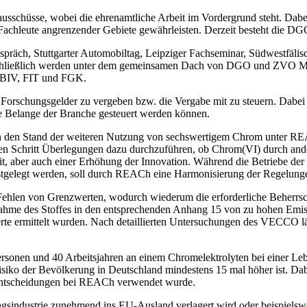
schüsse, wobei die ehrenamtliche Arbeit im Vordergrund steht. Dabei 
n Fachleute angrenzender Gebiete gewährleisten. Derzeit besteht die 
räch, Stuttgarter Automobiltag, Leipziger Fachseminar, Südwestfäli
hließlich werden unter dem gemeinsamen Dach von DGO und ZVO Messe
n BIV, FIT und FGK.
, Forschungsgelder zu vergeben bzw. die Vergabe mit zu steuern. Dabe
die Belange der Branche gesteuert werden können.
 in den Stand der weiteren Nutzung von sechswertigem Chrom unter 
en Schritt Überlegungen dazu durchzuführen, ob Chrom(VI) durch ander
t, aber auch einer Erhöhung der Innovation. Während die Betriebe der
festgelegt werden, soll durch REACh eine Harmonisierung der Regelung
en von Grenzwerten, wodurch wiederum die erforderliche Beherrschba
hme des Stoffes in den entsprechenden Anhang 15 von zu hohen Emis
Werte ermittelt wurden. Nach detaillierten Untersuchungen des VECCO l
rsonen und 40 Arbeitsjahren an einem Chromelektrolyten bei einer Le
risiko der Bevölkerung in Deutschland mindestens 15 mal höher ist. D
e Entscheidungen bei REACh verwendet wurde.
ungsindustrie zunehmend ins EU-Ausland verlagert wird oder beispielsw