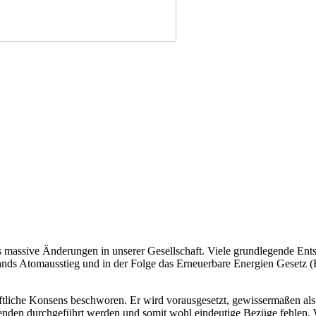
pas massive Änderungen in unserer Gesellschaft. Viele grundlegende E
ands Atomausstieg und in der Folge das Erneuerbare Energien Gesetz (
ftliche Konsens
beschworen. Er wird vorausgesetzt, gewissermaßen als e
Referenden durchgeführt werden und somit wohl eindeutige Bezüge fehlen