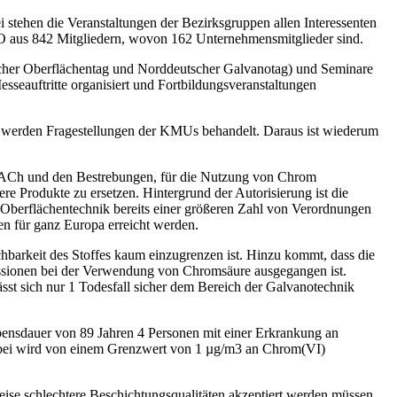
stehen die Veranstaltungen der Bezirksgruppen allen Interessenten
DGO aus 842 Mitgliedern, wovon 162 Unternehmensmitglieder sind.
scher Oberflächentag und Norddeutscher Galvanotag) und Seminare
auftritte organisiert und Fortbildungsveranstaltungen
i werden Fragestellungen der KMUs behandelt. Daraus ist wiederum
REACh und den Bestrebungen, für die Nutzung von Chrom
e Produkte zu ersetzen. Hintergrund der Autorisierung ist die
 Oberflächentechnik bereits einer größeren Zahl von Verordnungen
en für ganz Europa erreicht werden.
rkeit des Stoffes kaum einzugrenzen ist. Hinzu kommt, dass die
sionen bei der Verwendung von Chromsäure ausgegangen ist.
ässt sich nur 1 Todesfall sicher dem Bereich der Galvanotechnik
bensdauer von 89 Jahren 4 Personen mit einer Erkrankung an
abei wird von einem Grenzwert von 1 µg/m
3
an Chrom(VI)
eise schlechtere Beschichtungsqualitäten akzeptiert werden müssen.