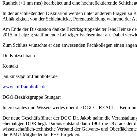
Rauheit (<1 nm rms) bearbeitet und eine hochreflektierende Schicht a
In der anschließenden Diskussion werden unter anderem Fragen zu Kor
Abhängigkeit von der Schichtdicke, Porenausbildung während der Ab
Am Ende der Diskussion dankte Bezirksgruppenleiter Jens Heinze dem 
2015 in Leipzig stattfindende Leipziger Fachseminar an. Dabei verwie
Zum Schluss wünschte er den anwesenden Fachkollegen einen ang
Dr. Kutzschbach
Kontakt
jan.kinast@iof.fraunhofer.de
www.iof.fraunhofer.de
DGO-Bezirksgruppe Stuttgart
Interessantes und Wissenswertes über die DGO – REACh – Bedrohu
Der neue Geschäftsführer der DGO Dr. Jakob nahm die Veranstaltung a
ehemaligen DDR liegt. Daraus entstand dann 1961 die DG, aus der 
wissenschaftlich-technische Verband der Galvano- und Oberflächentech
die KMU-Mitglieder bei F+E-Projekten.