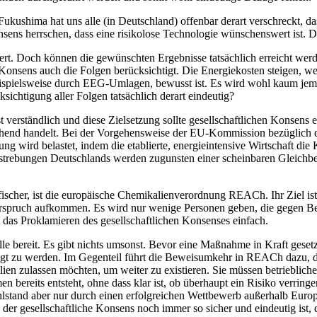
ukushima hat uns alle (in Deutschland) offenbar derart verschreckt, da
ns herrschen, dass eine risikolose Technologie wünschenswert ist. Doch
wert. Doch können die gewünschten Ergebnisse tatsächlich erreicht wer
e Konsens
auch die Folgen berücksichtigt. Die Energiekosten steigen, wen
eispielsweise durch EEG-Umlagen, bewusst ist. Es wird wohl kaum jemand
sichtigung aller Folgen tatsächlich derart eindeutig?
verständlich und diese Zielsetzung sollte
gesellschaft­lichen Konsens
e
hend handelt. Bei der Vorgehensweise der EU-Kommission bezüglich der
g wird belastet, indem die etablierte, energieintensive Wirtschaft die
Bestrebungen Deutschlands werden zugunsten einer scheinbaren Gleichb
ischer, ist die europäische Chemikalienverordnung REACh. Ihr Ziel is
derspruch aufkommen. Es wird nur wenige Personen geben, die ­gegen Be
t das Proklamieren des
gesellschaftlichen Konsenses
einfach.
lle bereit. Es gibt nichts umsonst. Bevor eine Maßnahme in Kraft gese
sigt zu werden. Im Gegenteil führt die Beweisumkehr in REACh dazu, d
 zulassen möchten, um weiter zu existieren. Sie müssen betriebliche, 
men
bereits entsteht, ohne dass klar ist, ob überhaupt ein Risiko verri
tand aber nur durch einen erfolgreichen Wettbewerb außerhalb Europa
n der
gesellschaftliche Konsens
noch immer so sicher und eindeutig ist, 