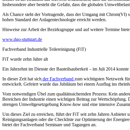
Insbesondere aber besteht die Gefahr, dass die globalen Umweltbela
Als Chance sieht der Vortragende, dass der Umgang mit Chrom(VI) so 
hohen Standard der Anlagentechnologie erreicht werden.
Hinweise zur Arbeit der Bezirksgruppe und auf weitere Termine bie
www.dgo-stuttgart.de
Fachverband Industrielle Teilereinigung (FiT)
FiT wurde zehn Jahre alt
Ein Jahrzehnt im Dienste der Bauteilsauberkeit – im Juli 2014 konnte 
In dieser Zeit hat sich
der Fachverband
zum wichtigsten Netzwerk für 
entwickelt. Gefeiert wurde das Jubiläum bei einem Ausflug ins rhei
Vom notwendigen
Übel
zum qualitätssichernden Prozess: Kein anderer F
Bereichen der Industrie einen wichtigen Beitrag zur Wertschöpfung. D
strengen Umweltgesetzgebung Know-how und eine intensive Zusamm
Um dieses Ziel zu erreichen, führt der FiT seit zehn Jahren Anbieter
Reinigungsanlagen oder die Checkliste zur Optimierung der Energieeff
bietet der Fachverband Seminare und Tagungen an.