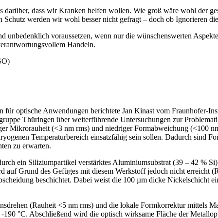
s
darüber, dass wir Kranken helfen wollen. Wie groß wäre wohl der ge
hutz werden wir wohl besser nicht gefragt – doch ob ­Ignorieren die 
d unbedenklich voraussetzen, wenn nur die wünschenswerten Aspekte d
verantwortungsvollem Handeln.
GO)
n für optische Anwendungen
berichtete Jan Kinast vom Fraunhofer-In
gruppe Thüringen über weiterführende Untersuchungen zur Problemati
ringer Mikrorauheit (<3 nm rms) und niedriger Formabweichung (<100 
kryogenen Temperaturbereich einsatzfähig sein sollen. Dadurch sind
nten zu erwarten.
ch ein Siliziumpartikel verstärktes Aluminiumsubstrat (39 – 42 % Si)
ird auf Grund des Gefüges mit diesem Werkstoff jedoch nicht erreicht 
cheidung beschichtet. Dabei weist die 100 µm dicke Nickelschicht ein
ionsdrehen (Rauheit <5 nm rms) und die lokale Formkorrektur mittels
-190 °C. Abschließend wird die optisch wirksame Fläche der Metallop