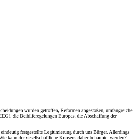
ntscheidungen wurden getroffen, Reformen angestoßen, umfangreiche
EEG), die Beihilferegelungen Europas, die Abschaffung der
indeutig festgestellte Legitimierung durch uns Bürger. Allerdings
. Wie kann der
gesellschaftliche Konsens
daher behauptet werden?