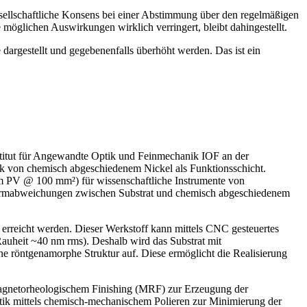
sellschaftliche Konsens bei einer Abstimmung über den regelmäßigen
möglichen Auswirkungen wirklich verringert, bleibt dahingestellt.
argestellt und gegebenenfalls überhöht werden. Das ist ein
stitut für Angewandte Optik und Feinmechanik IOF an der
k von chemisch abgeschiedenem Nickel als Funktionsschicht.
nm PV @ 100 mm²) für wissenschaftliche Instrumente von
 Formabweichungen zwischen Substrat und chemisch abgeschiedenem
 erreicht werden. Dieser Werkstoff kann mittels CNC gesteuertes
(Rauheit ~40 nm rms). Deshalb wird das Substrat mit
e röntgenamorphe Struktur auf. Diese ermöglicht die Realisierung
 Magnetorheologischem Finishing (MRF) zur Erzeugung der
tik mittels chemisch-mechanischem Polieren zur Minimierung der