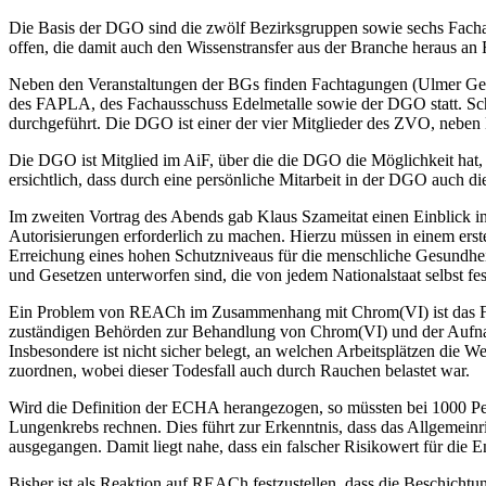
Die Basis der DGO sind die zwölf Bezirksgruppen sowie sechs Fachaus
offen, die damit auch den Wissenstransfer aus der Branche heraus a
Neben den Veranstaltungen der BGs finden Fachtagungen (Ulmer Gesp
des FAPLA, des Fachausschuss Edelmetalle sowie der DGO statt. Sc
durchgeführt. Die DGO ist einer der vier Mitglieder des ZVO, nebe
Die DGO ist Mitglied im AiF, über die die DGO die Möglichkeit hat
ersichtlich, dass durch eine persönliche Mitarbeit in der DGO auch 
Im zweiten Vortrag des Abends gab Klaus Szameitat einen Einblick
Autorisierungen erforderlich zu machen. Hierzu müssen in einem erst
Erreichung eines hohen Schutzniveaus für die menschliche Gesundhei
und Gesetzen unterworfen sind, die von jedem Nationalstaat selbst 
Ein Problem von REACh im Zusammenhang mit Chrom(VI) ist das Fehl
zuständigen Behörden zur Behandlung von Chrom(VI) und der Aufna
Insbesondere ist nicht sicher belegt, an welchen Arbeitsplätzen die 
zuordnen, wobei dieser Todesfall auch durch Rauchen belastet war.
Wird die Definition der ECHA herangezogen, so müssten bei 1000 Pe
Lungenkrebs rechnen. Dies führt zur Erkenntnis, dass das Allgemein
ausgegangen. Damit liegt nahe, dass ein falscher Risikowert für di
Bisher ist als Reaktion auf REACh festzustellen, dass die Beschicht