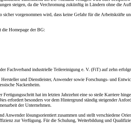
stungen steigen, da die Verchromung zukünftig in Ländern ohne die Auf
sicher vorgenommen wird, dass keine Gefahr für die Arbeitskräfte und
tet die Homepage der BG:
der Fachverband industrielle Teilereinigung e. V. (FiT) auf zehn erfolg
Hersteller und Dienstleister, Anwender sowie Forschungs- und Entwick
nhessische Nackenheim.
ertigungsschritt hat im letzten Jahrzehnt eine so steile Karriere hingele
ies erfordert besonders vor dem Hintergrund ständig steigender Anford
enarbeit der Unternehmen.
 und Anwender lösungsorientiert zusammen und stellt verschiedene Orie
izienz zur Verfügung. Für die Schulung, Weiterbildung und Qualifizier