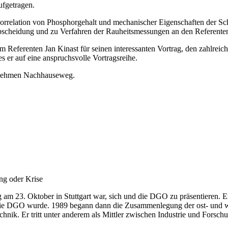
ufgetragen.
relation von Phosphorgehalt und mechanischer Eigenschaften der Schic
scheidung und zu Verfahren der Rauheitsmessungen an den Referenten 
Referenten Jan Kinast für seinen interessanten Vortrag, den zahlreic
s er auf eine anspruchsvolle Vortragsreihe.
enehmen Nachhauseweg.
ng oder Krise
m 23. Oktober in Stuttgart war, sich und die DGO zu präsentieren. Er
die DGO wurde. 1989 begann dann die Zusammenlegung der ost- und we
nik. Er tritt unter anderem als Mittler zwischen Industrie und Forschu