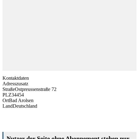
Kontaktdaten
Adresszusatz
Straße
Ostpreussenstraße 72
PLZ
34454
Ort
Bad Arolsen
Land
Deutschland
Nutzer der Seite ohne Abonnement stehen nur