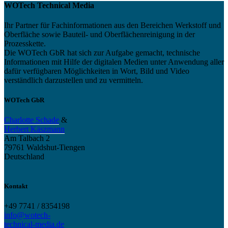
WOTech Technical Media
Ihr Partner für Fachinformationen aus den Bereichen Werkstoff und
Oberfläche sowie Bauteil- und Oberflächenreinigung in der
Prozesskette.
Die WOTech GbR hat sich zur Aufgabe gemacht, technische
Informationen mit Hilfe der digitalen Medien unter Anwendung aller
dafür verfügbaren Möglichkeiten in Wort, Bild und Video
verständlich darzustellen und zu vermitteln.
WOTech GbR
Charlotte Schade
&
Herbert Käszmann
Am Talbach 2
79761 Waldshut-Tiengen
Deutschland
Kontakt
+49 7741 / 8354198
info@wotech-
technical-media.de