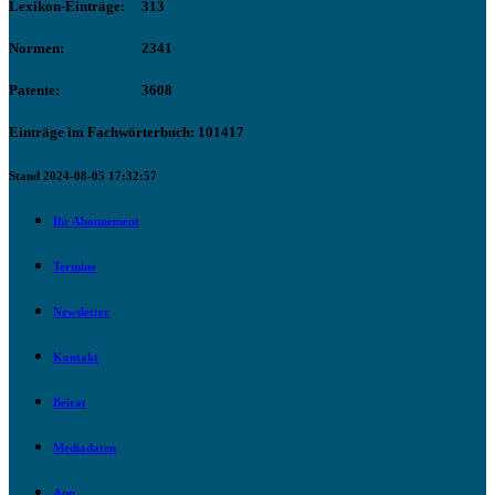
Lexikon-Einträge:
313
Normen:
2341
Patente:
3608
Einträge im Fachwörterbuch: 101417
Stand 2024-08-05 17:32:57
Ihr Abonnement
Termine
Newsletter
Kontakt
Beirat
Mediadaten
App