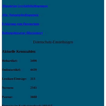
Allgemeine Geschäftsbedingungen
Allg. Nutzungsbedingungen
Erklärung zum Datenschutz
Haftungshinweise (Disclaimer)
Datenschutz-Einstellungen
Aktuelle Kennzahlen
Heftartikel:
3496
Onlineartikel:
4439
Lexikon-Einträge:
313
Normen:
2341
Patente:
3608
Einträge im Fachwörterbuch: 101417