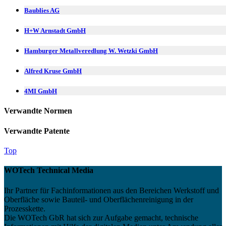
Baublies AG
H+W Arnstadt GmbH
Hamburger Metallveredlung W. Wetzki GmbH
Alfred Kruse GmbH
4MI GmbH
Verwandte Normen
Verwandte Patente
Top
WOTech Technical Media
Ihr Partner für Fachinformationen aus den Bereichen Werkstoff und
Oberfläche sowie Bauteil- und Oberflächenreinigung in der
Prozesskette.
Die WOTech GbR hat sich zur Aufgabe gemacht, technische