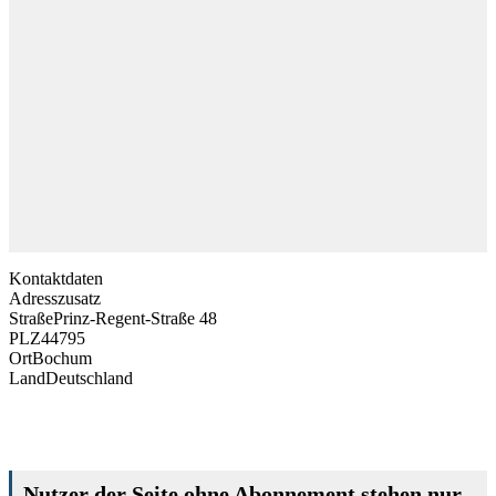
Kontaktdaten
Adresszusatz
Straße
Prinz-Regent-Straße 48
PLZ
44795
Ort
Bochum
Land
Deutschland
Nutzer der Seite ohne Abonnement stehen nur