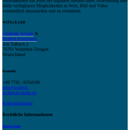
Informationen mit Hilfe der digitalen Medien unter Anwendung aller
dafür verfügbaren Möglichkeiten in Wort, Bild und Video
verständlich darzustellen und zu vermitteln.
WOTech GbR
Charlotte Schade
&
Herbert Käszmann
Am Talbach 2
79761 Waldshut-Tiengen
Deutschland
Kontakt
+49 7741 / 8354198
info@wotech-
technical-media.de
Kontaktformular
Rechtliche Informationen
Impressum