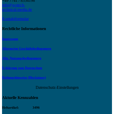
+49 7741 / 8354198
info@wotech-
technical-media.de
Kontaktformular
Rechtliche Informationen
Impressum
Allgemeine Geschäftsbedingungen
Allg. Nutzungsbedingungen
Erklärung zum Datenschutz
Haftungshinweise (Disclaimer)
Datenschutz-Einstellungen
Aktuelle Kennzahlen
Heftartikel:
3496