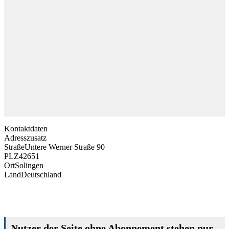
Kontaktdaten
Adresszusatz
Straße
Untere Werner Straße 90
PLZ
42651
Ort
Solingen
Land
Deutschland
Nutzer der Seite ohne Abonnement stehen nur