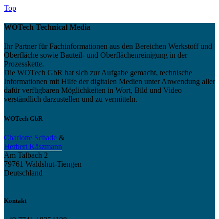
Top
WOTech Technical Media
Ihr Partner für Fachinformationen aus den Bereichen Werkstoff und
Oberfläche sowie Bauteil- und Oberflächenreinigung in der
Prozesskette.
Die WOTech GbR hat sich zur Aufgabe gemacht, technische
Informationen mit Hilfe der digitalen Medien unter Anwendung aller
dafür verfügbaren Möglichkeiten in Wort, Bild und Video
verständlich darzustellen und zu vermitteln.
WOTech GbR
Charlotte Schade
&
Herbert Käszmann
Am Talbach 2
79761 Waldshut-Tiengen
Deutschland
Kontakt