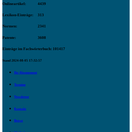
Onlineartikel:
4439
Lexikon-Einträge:
313
Normen:
2341
Patente:
3608
Einträge im Fachwörterbuch: 101417
Stand 2024-08-05 17:32:57
Ihr Abonnement
Termine
Newsletter
Kontakt
Beirat