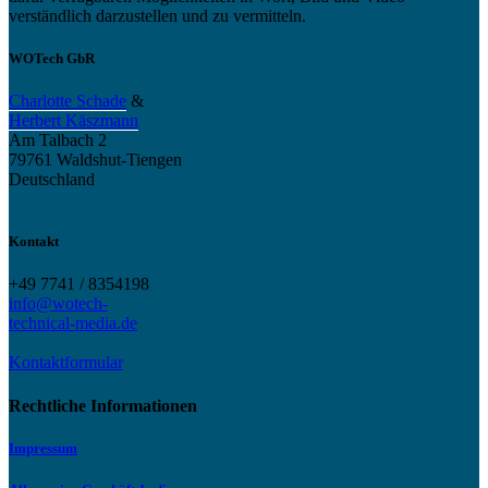
verständlich darzustellen und zu vermitteln.
WOTech GbR
Charlotte Schade
&
Herbert Käszmann
Am Talbach 2
79761 Waldshut-Tiengen
Deutschland
Kontakt
+49 7741 / 8354198
info@wotech-
technical-media.de
Kontaktformular
Rechtliche Informationen
Impressum