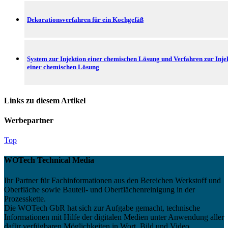
Dekorationsverfahren für ein Kochgefäß
System zur Injektion einer chemischen Lösung und Verfahren zur Inje
einer chemischen Lösung
Links zu diesem Artikel
Werbepartner
Top
WOTech Technical Media
Ihr Partner für Fachinformationen aus den Bereichen Werkstoff und
Oberfläche sowie Bauteil- und Oberflächenreinigung in der
Prozesskette.
Die WOTech GbR hat sich zur Aufgabe gemacht, technische
Informationen mit Hilfe der digitalen Medien unter Anwendung aller
dafür verfügbaren Möglichkeiten in Wort, Bild und Video