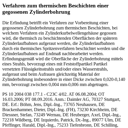
Verfahren zum thermischen Beschichten einer
gegossenen Zylinderbohrung
Die Erfindung betrifft ein Verfahren zur Vorbereitung einer
gegossenen Zylinderbohrung zum thermischen Beschichten, bei
welchem Verfahren ein Zylinderkurbelwellengehäuse gegossen
wird, die thermisch zu beschichtenden Oberflächen der späteren
Zylinderlaufbahnen aufgeraut werden, die Zylinderlaufbahnen
durch ein thermisches Spritzenverfahren beschichtet werden und die
Zylinderlaufbahnen auf Endmaß nachbearbeitet werden.
Erfindungsgemäß wird die Oberfläche der Zylinderbohrung mittels
eines Strahls, bevorzugt eines mit Feststoffpartikel Partikel
versetzten Flüssigkeitsstrahls und/oder eines Wasserstrahls,
aufgeraut und beim Aufrauen gleichzeitig Material der
Zylinderbohrung insbesondere in einer Dicke zwischen 0,020-0,140
mm, bevorzugt zwischen 0,004 mm-0,006 mm abgetragen.
PS 10 2004 038 177.1 - C23C 4/02. AT 06.08.2004; OT
16.03.2006; PT 08.09.2016. Anm.: Daimler AG, 70327 Stuttgart,
DE. Erf.: Böhm, Jens, Dipl.-Ing., 73765 Neuhausen, DE
Brackenhammer, Dieter, Dipl.-Ing. (FH), 73230 Kirchheim, DE
Diessner, Stefan, 73249 Wernau, DE Heuberger, Axel, Dipl.-Ing.,
72218 Wildberg, DE Izquierdo, Patrick, Dr.-Ing., 89077 Ulm, DE
Pfeffinger, Harald, Dipl.-Ing., 75233 Tiefenbronn, DE Schilling,