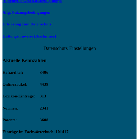
Allgemeine Geschäftsbedingungen
Allg. Nutzungsbedingungen
Erklärung zum Datenschutz
Haftungshinweise (Disclaimer)
Datenschutz-Einstellungen
Aktuelle Kennzahlen
Heftartikel:
3496
Onlineartikel:
4439
Lexikon-Einträge:
313
Normen:
2341
Patente:
3608
Einträge im Fachwörterbuch: 101417