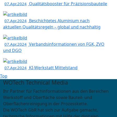
Qualitätsbooster für Präzisionsbauteile
07.Apr.2024
Beschichtetes Aluminium nach
07.Apr.2024
aktuellen Qualitätsregeln – global und nachhaltig
Verbandsinformationen von FGK, ZVO
07.Apr.2024
und DGO
KI-Werkstatt Mittelstand
07.Apr.2024
Top
WOTech Technical Media
Ihr Partner für Fachinformationen aus den Bereichen
Werkstoff und Oberfläche sowie Bauteil- und
Oberflächenreinigung in der Prozesskette.
Die WOTech GbR hat sich zur Aufgabe gemacht,
technische Informationen mit Hilfe der digitalen