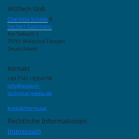
WOTech GbR
Charlotte Schade
&
Herbert Käszmann
Am Talbach 2
79761 Waldshut-Tiengen
Deutschland
Kontakt
+49 7741 / 8354198
info@wotech-
technical-media.de
Kontaktformular
Rechtliche Informationen
Impressum