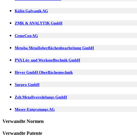
Kälin Galvanik AG
ZMK & ANALYTIK GmbH
CemeCon AG
Metoba Metalloberflächenbearbeitung GmbH
PVA Löt- und Werkstofftechnik GmbH
Heyer GmbH Oberflächentechnik
Surpro GmbH
Zeh Metallveredelungs GmbH
Moser-Entgratungs AG
Verwandte Normen
Verwandte Patente