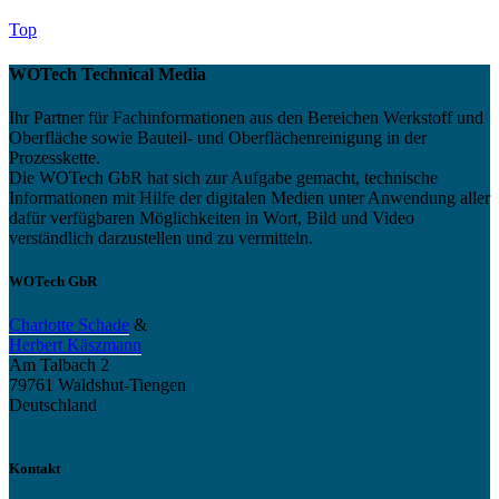
Top
WOTech Technical Media
Ihr Partner für Fachinformationen aus den Bereichen Werkstoff und
Oberfläche sowie Bauteil- und Oberflächenreinigung in der
Prozesskette.
Die WOTech GbR hat sich zur Aufgabe gemacht, technische
Informationen mit Hilfe der digitalen Medien unter Anwendung aller
dafür verfügbaren Möglichkeiten in Wort, Bild und Video
verständlich darzustellen und zu vermitteln.
WOTech GbR
Charlotte Schade
&
Herbert Käszmann
Am Talbach 2
79761 Waldshut-Tiengen
Deutschland
Kontakt