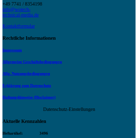
+49 7741 / 8354198
info@wotech-
technical-media.de
Kontaktformular
Rechtliche Informationen
Impressum
Allgemeine Geschäftsbedingungen
Allg. Nutzungsbedingungen
Erklärung zum Datenschutz
Haftungshinweise (Disclaimer)
Datenschutz-Einstellungen
Aktuelle Kennzahlen
Heftartikel:
3496