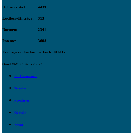
Onlineartikel:
4439
Lexikon-Einträge:
313
Normen:
2341
Patente:
3608
Einträge im Fachwörterbuch: 101417
Stand 2024-08-05 17:32:57
Ihr Abonnement
Termine
Newsletter
Kontakt
Beirat