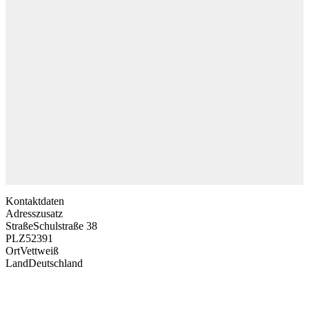
Kontaktdaten
Adresszusatz
Straße
Schulstraße 38
PLZ
52391
Ort
Vettweiß
Land
Deutschland