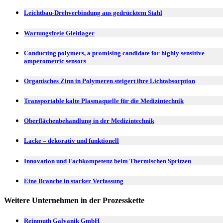
Leichtbau-Drehverbindung aus gedrücktem Stahl
Wartungsfreie Gleitlager
Conducting polymers, a promising candidate for highly sensitive
amperometric sensors
Organisches Zinn in Polymeren steigert ihre Lichtabsorption
Transportable kalte Plasmaquelle für die Medizintechnik
Oberflächenbehandlung in der Medizintechnik
Lacke – dekorativ und funktionell
Innovation und Fachkompetenz beim Thermischen Spritzen
Eine Branche in starker Verfassung
Weitere Unternehmen in der Prozesskette
Reinmuth Galvanik GmbH