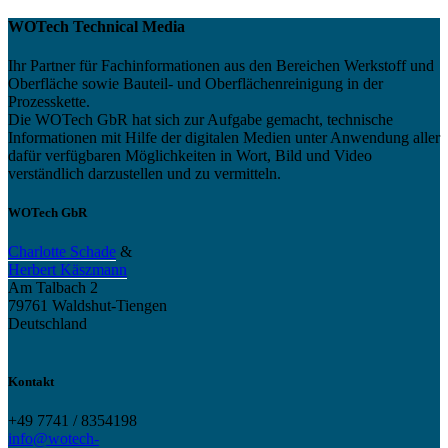
WOTech Technical Media
Ihr Partner für Fachinformationen aus den Bereichen Werkstoff und
Oberfläche sowie Bauteil- und Oberflächenreinigung in der
Prozesskette.
Die WOTech GbR hat sich zur Aufgabe gemacht, technische
Informationen mit Hilfe der digitalen Medien unter Anwendung aller
dafür verfügbaren Möglichkeiten in Wort, Bild und Video
verständlich darzustellen und zu vermitteln.
WOTech GbR
Charlotte Schade
&
Herbert Käszmann
Am Talbach 2
79761 Waldshut-Tiengen
Deutschland
Kontakt
+49 7741 / 8354198
info@wotech-