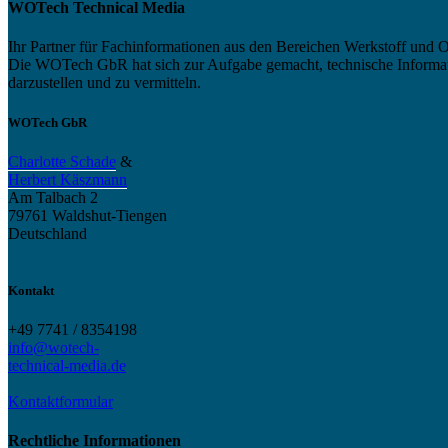
WOTech Technical Media
Ihr Partner für Fachinformationen aus den Bereichen Werkstoff und O
Die WOTech GbR hat sich zur Aufgabe gemacht, technische Informatio
darzustellen und zu vermitteln.
WOTech GbR
Charlotte Schade
&
Herbert Käszmann
Am Talbach 2
79761 Waldshut-Tiengen
Deutschland
Kontakt
+49 7741 / 8354198
info@wotech-
technical-media.de
Kontaktformular
Rechtliche Informationen