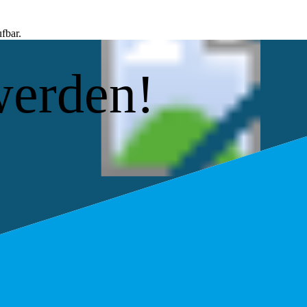
fbar.
werden!