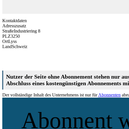
Kontaktdaten
Adresszusatz
Straße
Industriering 8
PLZ
3250
Ort
Lyss
Land
Schweiz
Nutzer der Seite ohne Abonnement stehen nur aus
Abschluss eines kostengünstigen Abonnements mit
Der vollständige Inhalt des Unternehmens ist nur für
Abonnenten
abru
Abonnent 