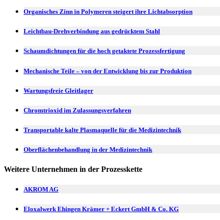
Organisches Zinn in Polymeren steigert ihre Lichtabsorption
Leichtbau-Drehverbindung aus gedrücktem Stahl
Schaumdichtungen für die hoch getaktete Prozessfertigung
Mechanische Teile – von der Entwicklung bis zur Produktion
Wartungsfreie Gleitlager
Chromtrioxid im Zulassungsverfahren
Transportable kalte Plasmaquelle für die Medizintechnik
Oberflächenbehandlung in der Medizintechnik
Weitere Unternehmen in der Prozesskette
AKROM AG
Eloxalwerk Ehingen Krämer + Eckert GmbH & Co. KG