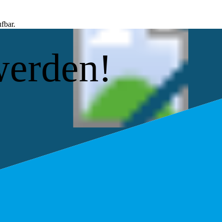
fbar.
werden!