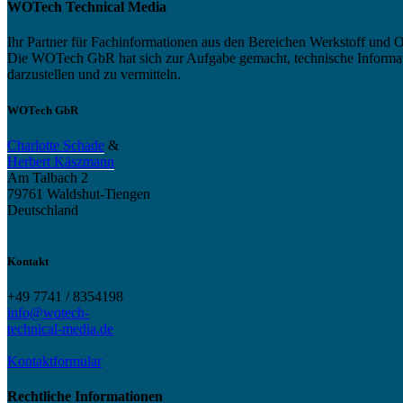
WOTech Technical Media
Ihr Partner für Fachinformationen aus den Bereichen Werkstoff und O
Die WOTech GbR hat sich zur Aufgabe gemacht, technische Informatio
darzustellen und zu vermitteln.
WOTech GbR
Charlotte Schade
&
Herbert Käszmann
Am Talbach 2
79761 Waldshut-Tiengen
Deutschland
Kontakt
+49 7741 / 8354198
info@wotech-
technical-media.de
Kontaktformular
Rechtliche Informationen