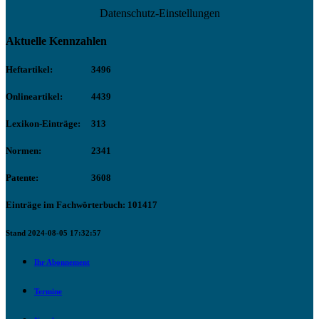
Datenschutz-Einstellungen
Aktuelle Kennzahlen
Heftartikel:
3496
Onlineartikel:
4439
Lexikon-Einträge:
313
Normen:
2341
Patente:
3608
Einträge im Fachwörterbuch: 101417
Stand 2024-08-05 17:32:57
Ihr Abonnement
Termine