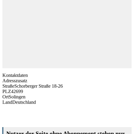
Kontaktdaten
Adresszusatz
Straße
Schorberger Straße 18-26
PLZ
42699
Ort
Solingen
Land
Deutschland
Nutzer der Seite ohne Abonnement stehen nur