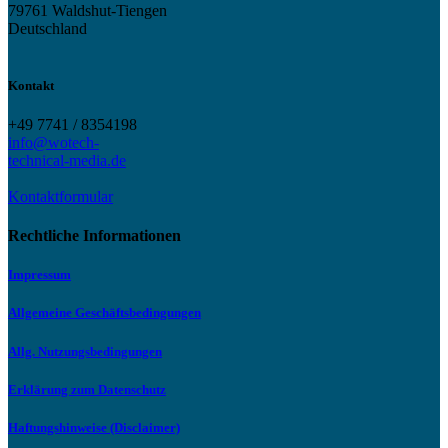
79761 Waldshut-Tiengen
Deutschland
Kontakt
+49 7741 / 8354198
info@wotech-
technical-media.de
Kontaktformular
Rechtliche Informationen
Impressum
Allgemeine Geschäftsbedingungen
Allg. Nutzungsbedingungen
Erklärung zum Datenschutz
Haftungshinweise (Disclaimer)