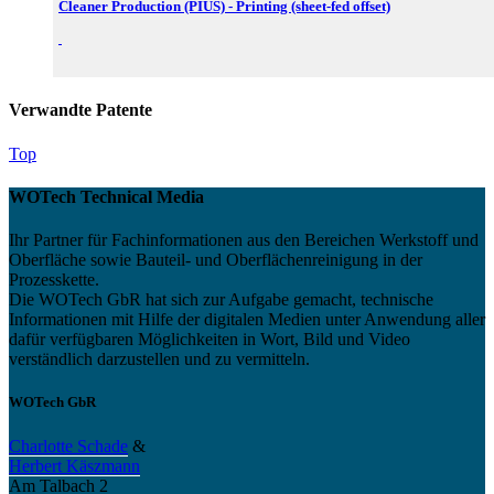
Cleaner Production (PIUS) - Printing (sheet-fed offset)
Verwandte Patente
Top
WOTech Technical Media
Ihr Partner für Fachinformationen aus den Bereichen Werkstoff und
Oberfläche sowie Bauteil- und Oberflächenreinigung in der
Prozesskette.
Die WOTech GbR hat sich zur Aufgabe gemacht, technische
Informationen mit Hilfe der digitalen Medien unter Anwendung aller
dafür verfügbaren Möglichkeiten in Wort, Bild und Video
verständlich darzustellen und zu vermitteln.
WOTech GbR
Charlotte Schade
&
Herbert Käszmann
Am Talbach 2