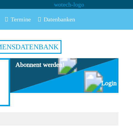
Termine
Datenbanken
MENSDATENBANK
Abonnent werden!
Login