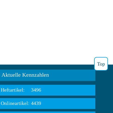
Top
Aktuelle Kennzahlen
Heftartikel:
3496
Onlineartikel:
4439