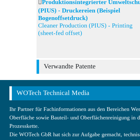
Produktionsintegrierter Umweltsch
(PIUS) - Druckereien (Beispiel
Bogenoffsetdruck)
Cleaner Production (PIUS) - Printing
(sheet-fed offset)
Verwandte Patente
WOTech Technical Media
Ihr Partner für Fachinformationen aus den Bereichen Wer
Oberfläche sowie Bauteil- und Oberflächenreinigung in d
Prozesskette.
Die WOTech GbR hat sich zur Aufgabe gemacht, technis