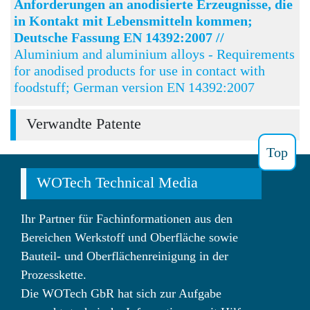
Anforderungen an anodisierte Erzeugnisse, die
in Kontakt mit Lebensmitteln kommen;
Deutsche Fassung EN 14392:2007 //
Aluminium and aluminium alloys - Requirements
for anodised products for use in contact with
foodstuff; German version EN 14392:2007
Verwandte Patente
Top
WOTech Technical Media
Ihr Partner für Fachinformationen aus den
Bereichen Werkstoff und Oberfläche sowie
Bauteil- und Oberflächenreinigung in der
Prozesskette.
Die WOTech GbR hat sich zur Aufgabe