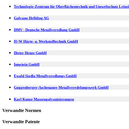
Technologie-Zentrum für Oberflächentechnik und Umweltschutz Leip
Galvano Helbling AG
DMV - Deutsche Metallveredlung GmbH
H+W Härte- u. Werkstofftechnik GmbH
Dieter Henze GmbH
Innojoin GmbH
Ewald Siodla Metallveredlungs GmbH
Guggenberger-Aschenauer Metallveredelungswerk GmbH
Karl Kunze Massengalvanisierungen
Verwandte Normen
Verwandte Patente