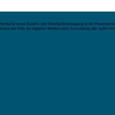
berfläche sowie Bauteil- und Oberflächenreinigung in der Prozesskette
nen mit Hilfe der digitalen Medien unter Anwendung aller dafür verf