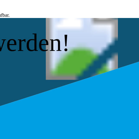
fbar.
werden!