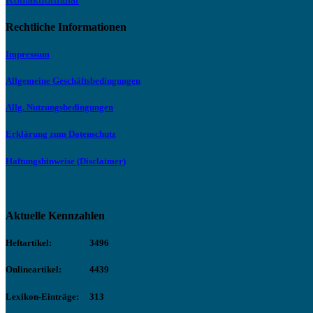
Rechtliche Informationen
Impressum
Allgemeine Geschäftsbedingungen
Allg. Nutzungsbedingungen
Erklärung zum Datenschutz
Haftungshinweise (Disclaimer)
Aktuelle Kennzahlen
Heftartikel:
3496
Onlineartikel:
4439
Lexikon-Einträge:
313