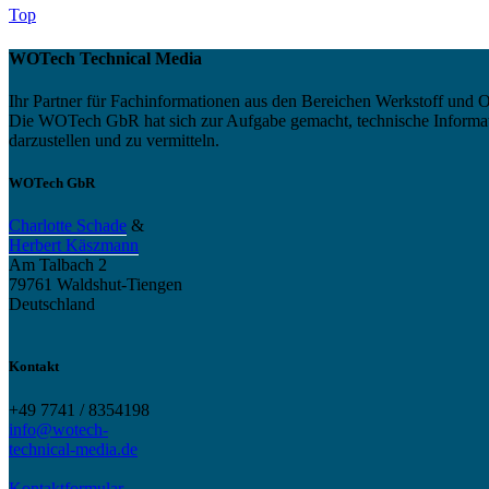
Top
WOTech Technical Media
Ihr Partner für Fachinformationen aus den Bereichen Werkstoff und O
Die WOTech GbR hat sich zur Aufgabe gemacht, technische Informatio
darzustellen und zu vermitteln.
WOTech GbR
Charlotte Schade
&
Herbert Käszmann
Am Talbach 2
79761 Waldshut-Tiengen
Deutschland
Kontakt
+49 7741 / 8354198
info@wotech-
technical-media.de
Kontaktformular