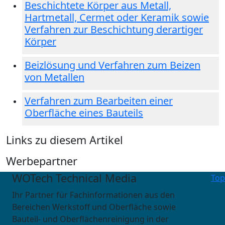
Beschichtete Körper aus Metall,
Hartmetall, Cermet oder Keramik sowie
Verfahren zur Beschichtung derartiger
Körper
Beizlösung und Verfahren zum Beizen
von Metallen
Verfahren zum Bearbeiten einer
Oberfläche eines Bauteils
Links zu diesem Artikel
Werbepartner
WOTech Technical Media
Top
Ihr Partner für Fachinformationen aus den
Bereichen Werkstoff und Oberfläche sowie
Bauteil- und Oberflächenreinigung in der