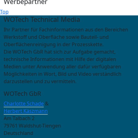
Werbepartner
Top
WOTech Technical Media
Ihr Partner für Fachinformationen aus den Bereichen
Werkstoff und Oberfläche sowie Bauteil- und
Oberflächenreinigung in der Prozesskette.
Die WOTech GbR hat sich zur Aufgabe gemacht,
technische Informationen mit Hilfe der digitalen
Medien unter Anwendung aller dafür verfügbaren
Möglichkeiten in Wort, Bild und Video verständlich
darzustellen und zu vermitteln.
WOTech GbR
Charlotte Schade
&
Herbert Käszmann
Am Talbach 2
79761 Waldshut-Tiengen
Deutschland