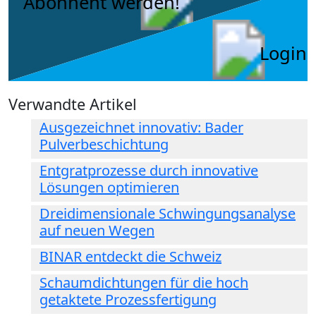
Abonnent werden!
Login
Verwandte Artikel
Ausgezeichnet innovativ: Bader
Pulverbeschichtung
Entgratprozesse durch innovative
Lösungen optimieren
Dreidimensionale Schwingungsanalyse
auf neuen Wegen
BINAR entdeckt die Schweiz
Schaumdichtungen für die hoch
getaktete Prozessfertigung