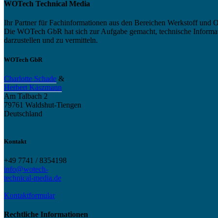
WOTech Technical Media
Ihr Partner für Fachinformationen aus den Bereichen Werkstoff und O
Die WOTech GbR hat sich zur Aufgabe gemacht, technische Informatio
darzustellen und zu vermitteln.
WOTech GbR
Charlotte Schade
&
Herbert Käszmann
Am Talbach 2
79761 Waldshut-Tiengen
Deutschland
Kontakt
+49 7741 / 8354198
info@wotech-
technical-media.de
Kontaktformular
Rechtliche Informationen