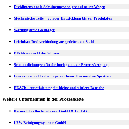
Dreidimensionale Schwingungsanalyse auf neuen Wegen
Mechanische Teile – von der Entwicklung bis zur Produktion
Wartungsfreie Gleitlager
Leichtbau-Drehverbindung aus gedrücktem Stahl
BINAR entdeckt die Schweiz
Schaumdichtungen für die hoch getaktete Prozessfertigung
Innovation und Fachkompetenz beim Thermischen Spritzen
REACh – Autorisierung für kleine und mittlere Betriebe
Weitere Unternehmen in der Prozesskette
Kiesow Oberflächenchemie GmbH & Co. KG
LPW Reinigungssysteme GmbH