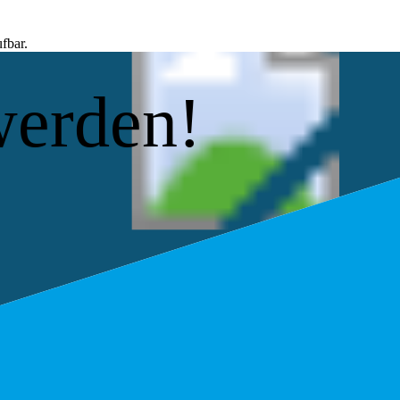
fbar.
werden!