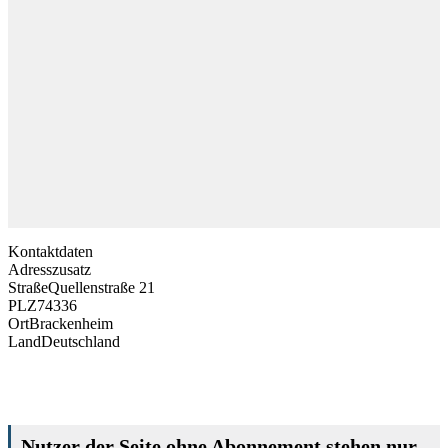
Kontaktdaten
Adresszusatz
Straße
Quellenstraße 21
PLZ
74336
Ort
Brackenheim
Land
Deutschland
Nutzer der Seite ohne Abonnement stehen nur