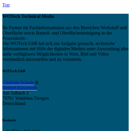
Top
WOTech Technical Media
Ihr Partner für Fachinformationen aus den Bereichen Werkstoff und
Oberfläche sowie Bauteil- und Oberflächenreinigung in der
Prozesskette.
Die WOTech GbR hat sich zur Aufgabe gemacht, technische
Informationen mit Hilfe der digitalen Medien unter Anwendung aller
dafür verfügbaren Möglichkeiten in Wort, Bild und Video
verständlich darzustellen und zu vermitteln.
WOTech GbR
Charlotte Schade
&
Herbert Käszmann
Am Talbach 2
79761 Waldshut-Tiengen
Deutschland
Kontakt