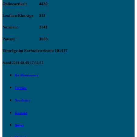
Onlineartikel:
4439
Lexikon-Einträge:
313
Normen:
2341
Patente:
3608
Einträge im Fachwörterbuch: 101417
Stand 2024-08-05 17:32:57
Ihr Abonnement
Termine
Newsletter
Kontakt
Beirat