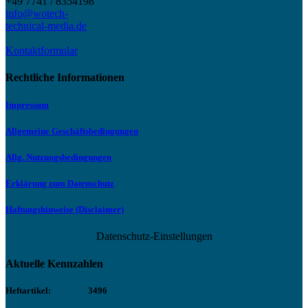
+49 7741 / 8354198
info@wotech-
technical-media.de
Kontaktformular
Rechtliche Informationen
Impressum
Allgemeine Geschäftsbedingungen
Allg. Nutzungsbedingungen
Erklärung zum Datenschutz
Haftungshinweise (Disclaimer)
Datenschutz-Einstellungen
Aktuelle Kennzahlen
Heftartikel:
3496