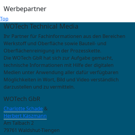
Werbepartner
Top
WOTech Technical Media
Ihr Partner für Fachinformationen aus den Bereichen
Werkstoff und Oberfläche sowie Bauteil- und
Oberflächenreinigung in der Prozesskette.
Die WOTech GbR hat sich zur Aufgabe gemacht,
technische Informationen mit Hilfe der digitalen
Medien unter Anwendung aller dafür verfügbaren
Möglichkeiten in Wort, Bild und Video verständlich
darzustellen und zu vermitteln.
WOTech GbR
Charlotte Schade
&
Herbert Käszmann
Am Talbach 2
79761 Waldshut-Tiengen