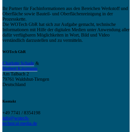
Ihr Partner für Fachinformationen aus den Bereichen Werkstoff und
Oberfläche sowie Bauteil- und Oberflächenreinigung in der
Prozesskette.
Die WOTech GbR hat sich zur Aufgabe gemacht, technische
Informationen mit Hilfe der digitalen Medien unter Anwendung aller
dafür verfügbaren Möglichkeiten in Wort, Bild und Video
verständlich darzustellen und zu vermitteln.
WOTech GbR
Charlotte Schade
&
Herbert Käszmann
Am Talbach 2
79761 Waldshut-Tiengen
Deutschland
Kontakt
+49 7741 / 8354198
info@wotech-
technical-media.de