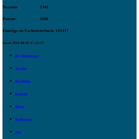
Normen:
2341
Patente:
3608
Einträge im Fachwörterbuch: 101417
Stand 2024-08-05 17:32:57
Ihr Abonnement
Termine
Newsletter
Kontakt
Beirat
Mediadaten
App