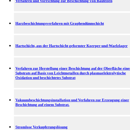
Verfahren und Vorrichtung zur Beschichtung von Bauteilen
Harzbeschichtungsverfahren mit Graphendünnschicht
Hartschicht, aus der Hartschicht geformter Koerper-und-Waelzlager
Verfahren zur Herstellung einer Beschichtung auf der Oberfläche eine
Substrats auf Basis von Leichtmetallen durch plasmaelektrolytische
Oxidation und beschichtetes Substrat
Vakuumbeschichtungsinstallation und Verfahren zur Erzeugung einer
Beschichtung auf einem Substrat.
Stromlose Verkupferungslösung