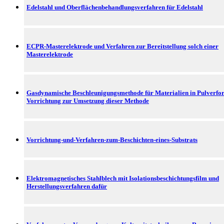
Edelstahl und Oberflächenbehandlungsverfahren für Edelstahl
ECPR-Masterelektrode und Verfahren zur Bereitstellung solch einer
Masterelektrode
Gasdynamische Beschleunigungsmethode für Materialien in Pulverfo
Vorrichtung zur Umsetzung dieser Methode
Vorrichtung-und-Verfahren-zum-Beschichten-eines-Substrats
Elektromagnetisches Stahlblech mit Isolationsbeschichtungsfilm und
Herstellungsverfahren dafür