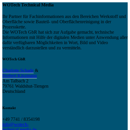
WOTech Technical Media
Ihr Partner für Fachinformationen aus den Bereichen Werkstoff und
Oberfläche sowie Bauteil- und Oberflächenreinigung in der
Prozesskette.
Die WOTech GbR hat sich zur Aufgabe gemacht, technische
Informationen mit Hilfe der digitalen Medien unter Anwendung aller
dafür verfügbaren Möglichkeiten in Wort, Bild und Video
verständlich darzustellen und zu vermitteln.
WOTech GbR
Charlotte Schade
&
Herbert Käszmann
Am Talbach 2
79761 Waldshut-Tiengen
Deutschland
Kontakt
+49 7741 / 8354198
info@wotech-
technical-media.de