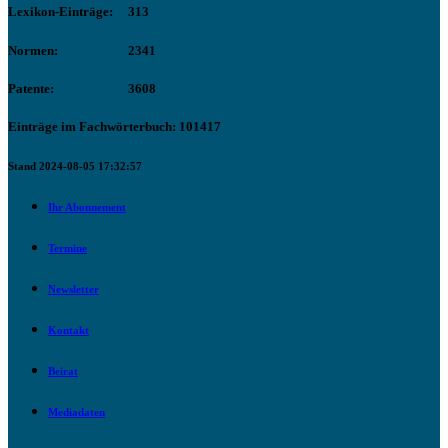
Lexikon-Einträge:
313
Normen:
2341
Patente:
3608
Einträge im Fachwörterbuch: 101417
Stand 2024-08-05 17:32:57
Ihr Abonnement
Termine
Newsletter
Kontakt
Beirat
Mediadaten