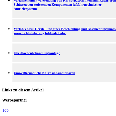
Verfahren unter Verwendung von Kaltspritztechniken zum Reparieren
Schützen von rotierenden Komponenten luftfahrttechnischer
Antriebssysteme
Verfahren zur Herstellung einer Beschichtung und Beschichtungsmass
sowie Schleifüberzug bildende Folie
Oberflächenbehandlungsanlage
Umweltfreundliche Korrosionsinhibitoren
Links zu diesem Artikel
Werbepartner
Top