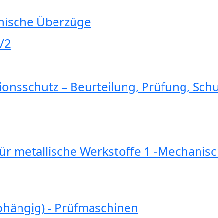
anische Überzüge
/2
ionsschutz – Beurteilung, Prüfung, S
ür metallische Werkstoffe 1 -Mechanis
ig) - Prüfmaschinen