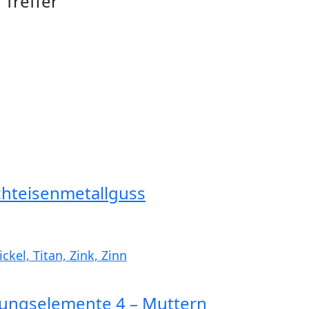
 Treffer
chteisenmetallguss
kel, Titan, Zink, Zinn
ungselemente 4 – Muttern