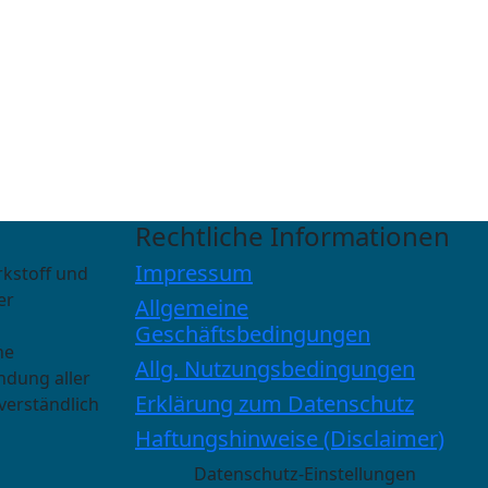
Rechtliche Informationen
Impressum
rkstoff und
er
Allgemeine
Geschäftsbedingungen
he
Allg. Nutzungsbedingungen
ndung aller
Erklärung zum Datenschutz
verständlich
Haftungshinweise (Disclaimer)
Datenschutz-Einstellungen