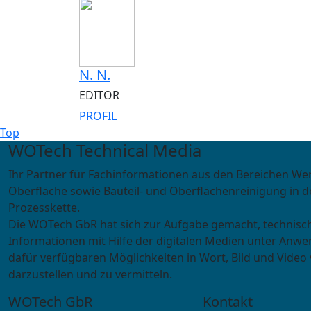
N. N.
EDITOR
PROFIL
Top
WOTech Technical Media
Ihr Partner für Fachinformationen aus den Bereichen We
Oberfläche sowie Bauteil- und Oberflächenreinigung in d
Prozesskette.
Die WOTech GbR hat sich zur Aufgabe gemacht, technisc
Informationen mit Hilfe der digitalen Medien unter Anwe
dafür verfügbaren Möglichkeiten in Wort, Bild und Video 
darzustellen und zu vermitteln.
WOTech GbR
Kontakt