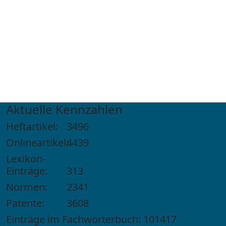
Aktuelle Kennzahlen
Heftartikel:
3496
Onlineartikel:
4439
Lexikon-
Einträge:
313
Normen:
2341
Patente:
3608
Einträge im Fachwörterbuch: 101417