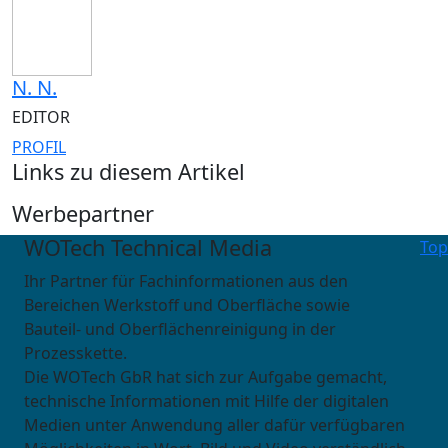
N. N.
EDITOR
PROFIL
Links zu diesem Artikel
Werbepartner
WOTech Technical Media
Top
Ihr Partner für Fachinformationen aus den
Bereichen Werkstoff und Oberfläche sowie
Bauteil- und Oberflächenreinigung in der
Prozesskette.
Die WOTech GbR hat sich zur Aufgabe gemacht,
technische Informationen mit Hilfe der digitalen
Medien unter Anwendung aller dafür verfügbaren