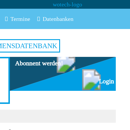
Termine
Datenbanken
MENSDATENBANK
Abonnent werden!
Login