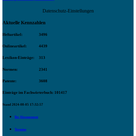
Datenschutz-Einstellungen
Aktuelle Kennzahlen
Heftartikel:
3496
Onlineartikel:
4439
Lexikon-Einträge:
313
Normen:
2341
Patente:
3608
Einträge im Fachwörterbuch: 101417
Stand 2024-08-05 17:32:57
Ihr Abonnement
Termine