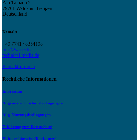
Am Talbach 2
79761 Waldshut-Tiengen
Deutschland
Kontakt
+49 7741 / 8354198
info@wotech-
technical-media.de
Kontaktformular
Rechtliche Informationen
Impressum
Allgemeine Geschäftsbedingungen
Allg. Nutzungsbedingungen
Erklärung zum Datenschutz
Haftungshinweise (Disclaimer)