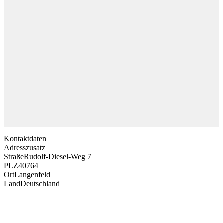
Kontaktdaten
Adresszusatz
Straße
Rudolf-Diesel-Weg 7
PLZ
40764
Ort
Langenfeld
Land
Deutschland