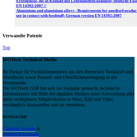
Erzeugnisse, die in Kontakt mit Lebensmitteln kommen; Deutsche Fas
EN 14392:2007 //
Aluminium and aluminium alloys - Requirements for anodised product
use in contact with foodstuff; German version EN 14392:2007
Verwandte Patente
Top
WOTech Technical Media
Ihr Partner für Fachinformationen aus den Bereichen Werkstoff und
Oberfläche sowie Bauteil- und Oberflächenreinigung in der
Prozesskette.
Die WOTech GbR hat sich zur Aufgabe gemacht, technische
Informationen mit Hilfe der digitalen Medien unter Anwendung aller
dafür verfügbaren Möglichkeiten in Wort, Bild und Video
verständlich darzustellen und zu vermitteln.
WOTech GbR
Charlotte Schade
&
Herbert Käszmann