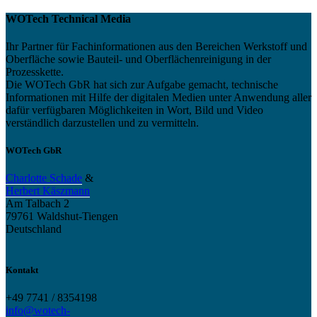
WOTech Technical Media
Ihr Partner für Fachinformationen aus den Bereichen Werkstoff und
Oberfläche sowie Bauteil- und Oberflächenreinigung in der
Prozesskette.
Die WOTech GbR hat sich zur Aufgabe gemacht, technische
Informationen mit Hilfe der digitalen Medien unter Anwendung aller
dafür verfügbaren Möglichkeiten in Wort, Bild und Video
verständlich darzustellen und zu vermitteln.
WOTech GbR
Charlotte Schade
&
Herbert Käszmann
Am Talbach 2
79761 Waldshut-Tiengen
Deutschland
Kontakt
+49 7741 / 8354198
info@wotech-