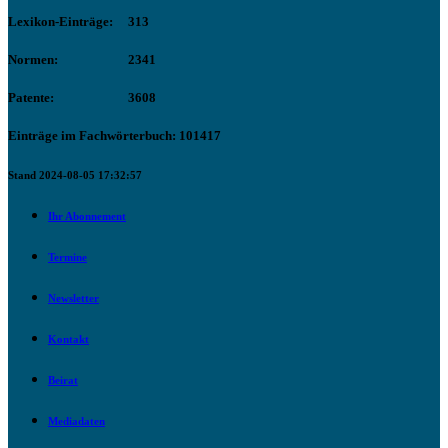
Lexikon-Einträge:
313
Normen:
2341
Patente:
3608
Einträge im Fachwörterbuch: 101417
Stand 2024-08-05 17:32:57
Ihr Abonnement
Termine
Newsletter
Kontakt
Beirat
Mediadaten