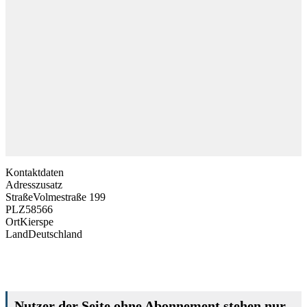
Kontaktdaten
Adresszusatz
Straße
Volmestraße 199
PLZ
58566
Ort
Kierspe
Land
Deutschland
Nutzer der Seite ohne Abonnement stehen nur