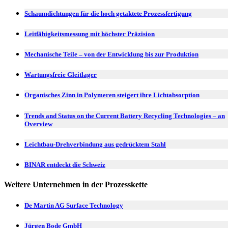
Schaumdichtungen für die hoch getaktete Prozessfertigung
Leitfähigkeitsmessung mit höchster Präzision
Mechanische Teile – von der Entwicklung bis zur Produktion
Wartungsfreie Gleitlager
Organisches Zinn in Polymeren steigert ihre Lichtabsorption
Trends and Status on the Current Battery Recycling Technologies – an
Overview
Leichtbau-Drehverbindung aus gedrücktem Stahl
BINAR entdeckt die Schweiz
Weitere Unternehmen in der Prozesskette
De Martin AG Surface Technology
Jürgen Bode GmbH