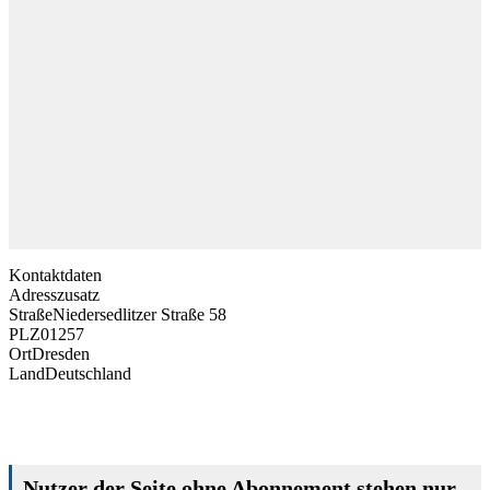
Kontaktdaten
Adresszusatz
Straße
Niedersedlitzer Straße 58
PLZ
01257
Ort
Dresden
Land
Deutschland
Nutzer der Seite ohne Abonnement stehen nur