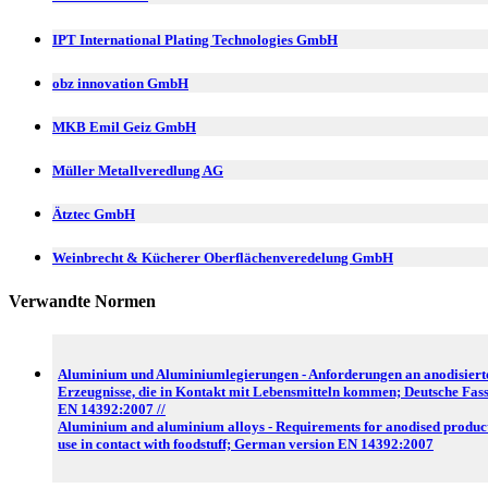
IPT International Plating Technologies GmbH
obz innovation GmbH
MKB Emil Geiz GmbH
Müller Metallveredlung AG
Ätztec GmbH
Weinbrecht & Kücherer Oberflächenveredelung GmbH
Verwandte Normen
Aluminium und Aluminiumlegierungen - Anforderungen an anodisiert
Erzeugnisse, die in Kontakt mit Lebensmitteln kommen; Deutsche Fas
EN 14392:2007 //
Aluminium and aluminium alloys - Requirements for anodised product
use in contact with foodstuff; German version EN 14392:2007