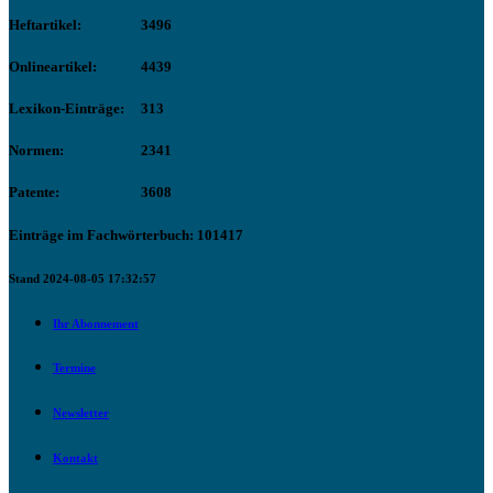
Heftartikel:
3496
Onlineartikel:
4439
Lexikon-Einträge:
313
Normen:
2341
Patente:
3608
Einträge im Fachwörterbuch: 101417
Stand 2024-08-05 17:32:57
Ihr Abonnement
Termine
Newsletter
Kontakt