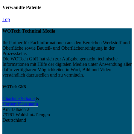
Verwandte Patente
Top
WOTech Technical Media
Ihr Partner für Fachinformationen aus den Bereichen Werkstoff und
Oberfläche sowie Bauteil- und Oberflächenreinigung in der
Prozesskette.
Die WOTech GbR hat sich zur Aufgabe gemacht, technische
Informationen mit Hilfe der digitalen Medien unter Anwendung aller
dafür verfügbaren Möglichkeiten in Wort, Bild und Video
verständlich darzustellen und zu vermitteln.
WOTech GbR
Charlotte Schade
&
Herbert Käszmann
Am Talbach 2
79761 Waldshut-Tiengen
Deutschland