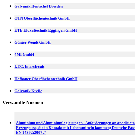
Galvanik Hentschel Dresden
OTN Oberflächentechnik GmbH
ETE Eloxaltechnik Eggingen GmbH
Günter Wendt GmbH
4MI GmbH
I.T.C. Intercircuit
Hofbauer Oberflächentechnik GmbH
Galvanik Kreile
Verwandte Normen
Aluminium und Aluminiumlegierungen - Anforderungen an anodisiert
Erzeugnisse, die in Kontakt mit Lebensmitteln kommen; Deutsche Fas
EN 14392:2007 //