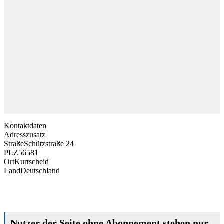
Kontaktdaten
Adresszusatz
Straße
Schützstraße 24
PLZ
56581
Ort
Kurtscheid
Land
Deutschland
Nutzer der Seite ohne Abonnement stehen nur