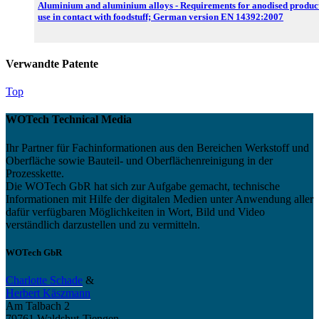
Aluminium and aluminium alloys - Requirements for anodised product
use in contact with foodstuff; German version EN 14392:2007
Verwandte Patente
Top
WOTech Technical Media
Ihr Partner für Fachinformationen aus den Bereichen Werkstoff und
Oberfläche sowie Bauteil- und Oberflächenreinigung in der
Prozesskette.
Die WOTech GbR hat sich zur Aufgabe gemacht, technische
Informationen mit Hilfe der digitalen Medien unter Anwendung aller
dafür verfügbaren Möglichkeiten in Wort, Bild und Video
verständlich darzustellen und zu vermitteln.
WOTech GbR
Charlotte Schade
&
Herbert Käszmann
Am Talbach 2
79761 Waldshut-Tiengen