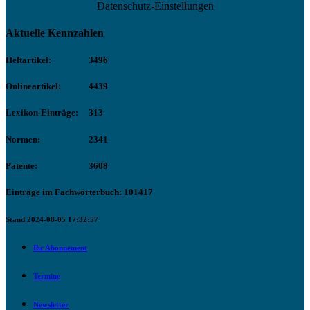
Datenschutz-Einstellungen
Aktuelle Kennzahlen
Heftartikel:
3496
Onlineartikel:
4439
Lexikon-Einträge:
313
Normen:
2341
Patente:
3608
Einträge im Fachwörterbuch: 101417
Stand 2024-08-05 17:32:57
Ihr Abonnement
Termine
Newsletter