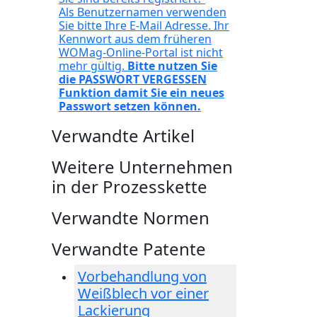
Als Benutzernamen verwenden
Sie bitte Ihre E-Mail Adresse. Ihr
Kennwort aus dem früheren
WOMag-Online-Portal ist nicht
mehr gültig.
Bitte nutzen Sie
die PASSWORT VERGESSEN
Funktion damit Sie ein neues
Passwort setzen können.
Verwandte Artikel
Weitere Unternehmen
in der Prozesskette
Verwandte Normen
Verwandte Patente
Vorbehandlung von
Weißblech vor einer
Lackierung