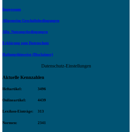
Impressum
Allgemeine Geschäftsbedingungen
Allg. Nutzungsbedingungen
Erklärung zum Datenschutz
Haftungshinweise (Disclaimer)
Datenschutz-Einstellungen
Aktuelle Kennzahlen
Heftartikel:
3496
Onlineartikel:
4439
Lexikon-Einträge:
313
Normen:
2341