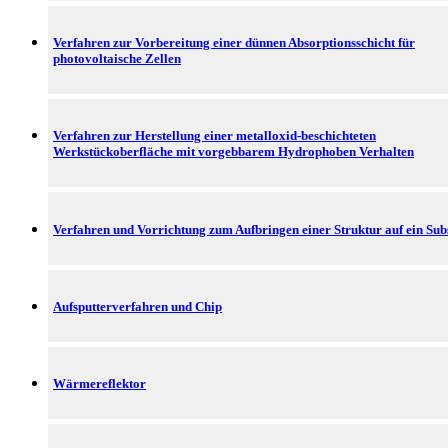
Verfahren zur Vorbereitung einer dünnen Absorptionsschicht für
photovoltaische Zellen
Verfahren zur Herstellung einer metalloxid-beschichteten
Werkstückoberfläche mit vorgebbarem Hydrophoben Verhalten
Verfahren und Vorrichtung zum Aufbringen einer Struktur auf ein Sub
Aufsputterverfahren und Chip
Wärmereflektor