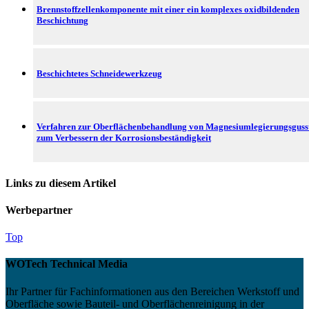
Brennstoffzellenkomponente mit einer ein komplexes oxidbildenden
Beschichtung
Beschichtetes Schneidewerkzeug
Verfahren zur Oberflächenbehandlung von Magnesiumlegierungsgusst
zum Verbessern der Korrosionsbeständigkeit
Links zu diesem Artikel
Werbepartner
Top
WOTech Technical Media
Ihr Partner für Fachinformationen aus den Bereichen Werkstoff und
Oberfläche sowie Bauteil- und Oberflächenreinigung in der