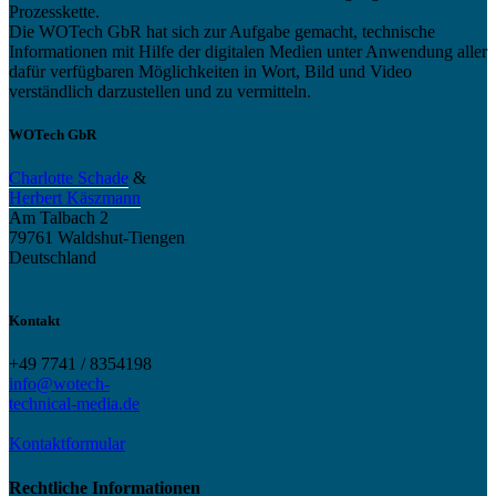
Prozesskette.
Die WOTech GbR hat sich zur Aufgabe gemacht, technische
Informationen mit Hilfe der digitalen Medien unter Anwendung aller
dafür verfügbaren Möglichkeiten in Wort, Bild und Video
verständlich darzustellen und zu vermitteln.
WOTech GbR
Charlotte Schade
&
Herbert Käszmann
Am Talbach 2
79761 Waldshut-Tiengen
Deutschland
Kontakt
+49 7741 / 8354198
info@wotech-
technical-media.de
Kontaktformular
Rechtliche Informationen