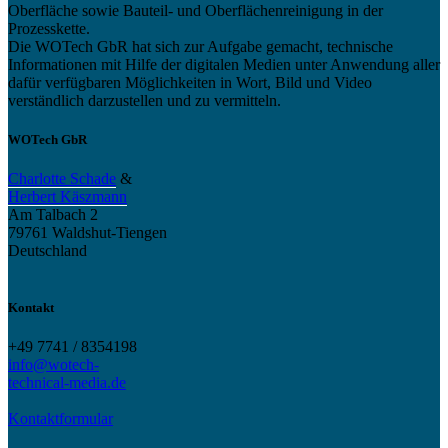
Oberfläche sowie Bauteil- und Oberflächenreinigung in der
Prozesskette.
Die WOTech GbR hat sich zur Aufgabe gemacht, technische
Informationen mit Hilfe der digitalen Medien unter Anwendung aller
dafür verfügbaren Möglichkeiten in Wort, Bild und Video
verständlich darzustellen und zu vermitteln.
WOTech GbR
Charlotte Schade
&
Herbert Käszmann
Am Talbach 2
79761 Waldshut-Tiengen
Deutschland
Kontakt
+49 7741 / 8354198
info@wotech-
technical-media.de
Kontaktformular