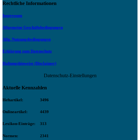
Rechtliche Informationen
Impressum
Allgemeine Geschäftsbedingungen
Allg. Nutzungsbedingungen
Erklärung zum Datenschutz
Haftungshinweise (Disclaimer)
Datenschutz-Einstellungen
Aktuelle Kennzahlen
Heftartikel:
3496
Onlineartikel:
4439
Lexikon-Einträge:
313
Normen:
2341