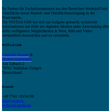
Ihr Partner für Fachinformationen aus den Bereichen Werkstoff und
Oberfläche sowie Bauteil- und Oberflächenreinigung in der
Prozesskette.
Die WOTech GbR hat sich zur Aufgabe gemacht, technische
Informationen mit Hilfe der digitalen Medien unter Anwendung aller
dafür verfügbaren Möglichkeiten in Wort, Bild und Video
verständlich darzustellen und zu vermitteln.
WOTech GbR
Charlotte Schade
&
Herbert Käszmann
Am Talbach 2
79761 Waldshut-Tiengen
Deutschland
Kontakt
+49 7741 / 8354198
info@wotech-
technical-media.de