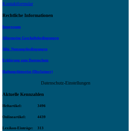
Kontaktformular
Rechtliche Informationen
Impressum
Allgemeine Geschäftsbedingungen
Allg. Nutzungsbedingungen
Erklärung zum Datenschutz
Haftungshinweise (Disclaimer)
Datenschutz-Einstellungen
Aktuelle Kennzahlen
Heftartikel:
3496
Onlineartikel:
4439
Lexikon-Einträge:
313