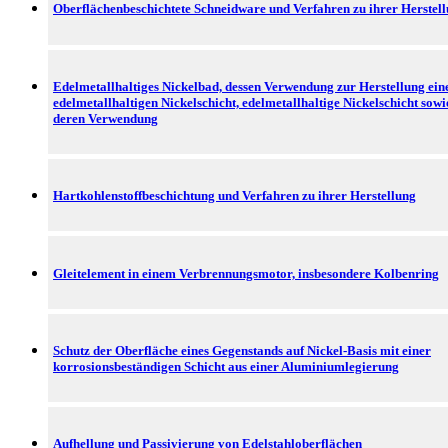
Oberflächenbeschichtete Schneidware und Verfahren zu ihrer Herstel
Edelmetallhaltiges Nickelbad, dessen Verwendung zur Herstellung ein
edelmetallhaltigen Nickelschicht, edelmetallhaltige Nickelschicht sowi
deren Verwendung
Hartkohlenstoffbeschichtung und Verfahren zu ihrer Herstellung
Gleitelement in einem Verbrennungsmotor, insbesondere Kolbenring
Schutz der Oberfläche eines Gegenstands auf Nickel-Basis mit einer
korrosionsbeständigen Schicht aus einer Aluminiumlegierung
Aufhellung und Passivierung von Edelstahloberflächen