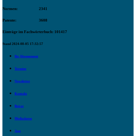
Normen:
2341
Patente:
3608
Einträge im Fachwörterbuch: 101417
Stand 2024-08-05 17:32:57
Ihr Abonnement
Termine
Newsletter
Kontakt
Beirat
Mediadaten
App