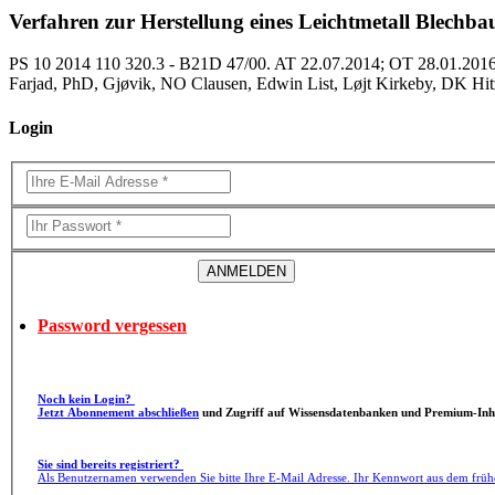
Verfahren zur Herstellung eines Leichtmetall Blechbau
PS 10 2014 110 320.3 - B21D 47/00. AT 22.07.2014; OT 28.01.2016
Farjad, PhD, Gjøvik, NO Clausen, Edwin List, Løjt Kirkeby, DK Hit
Login
Password vergessen
Noch kein Login?
Jetzt Abonnement abschließen
und Zugriff auf Wissensdatenbanken und Premium-Inha
Sie sind bereits registriert?
Als Benutzernamen verwenden Sie bitte Ihre E-Mail Adresse. Ihr Kennwort aus dem früh