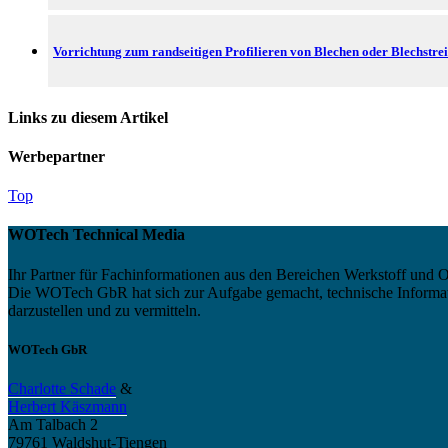
Vorrichtung zum randseitigen Profilieren von Blechen oder Blechstrei
Links zu diesem Artikel
Werbepartner
Top
WOTech Technical Media
Ihr Partner für Fachinformationen aus den Bereichen Werkstoff und O
Die WOTech GbR hat sich zur Aufgabe gemacht, technische Informatio
darzustellen und zu vermitteln.
WOTech GbR
Charlotte Schade
&
Herbert Käszmann
Am Talbach 2
79761 Waldshut-Tiengen