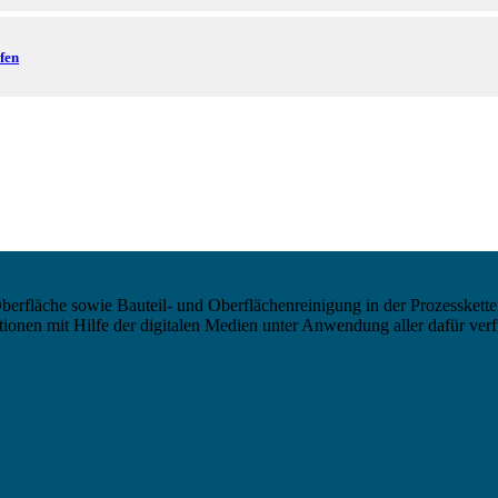
fen
berfläche sowie Bauteil- und Oberflächenreinigung in der Prozesskette
nen mit Hilfe der digitalen Medien unter Anwendung aller dafür verf