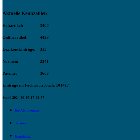
Aktuelle Kennzahlen
Heftartikel:
3496
Onlineartikel:
4439
Lexikon-Einträge:
313
Normen:
2341
Patente:
3608
Einträge im Fachwörterbuch: 101417
Stand 2024-08-05 17:32:57
Ihr Abonnement
Termine
Newsletter