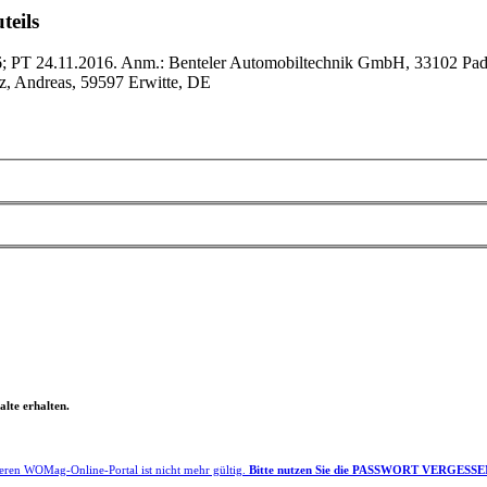
teils
; PT 24.11.2016. Anm.: Benteler Automobiltechnik GmbH, 33102 Pader
z, Andreas, 59597 Erwitte, DE
lte erhalten.
eren WOMag-Online-Portal ist nicht mehr gültig.
Bitte nutzen Sie die PASSWORT VERGESSEN F