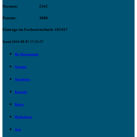
Normen:
2341
Patente:
3608
Einträge im Fachwörterbuch: 101417
Stand 2024-08-05 17:32:57
Ihr Abonnement
Termine
Newsletter
Kontakt
Beirat
Mediadaten
App