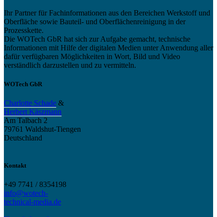
Ihr Partner für Fachinformationen aus den Bereichen Werkstoff und
Oberfläche sowie Bauteil- und Oberflächenreinigung in der
Prozesskette.
Die WOTech GbR hat sich zur Aufgabe gemacht, technische
Informationen mit Hilfe der digitalen Medien unter Anwendung aller
dafür verfügbaren Möglichkeiten in Wort, Bild und Video
verständlich darzustellen und zu vermitteln.
WOTech GbR
Charlotte Schade
&
Herbert Käszmann
Am Talbach 2
79761 Waldshut-Tiengen
Deutschland
Kontakt
+49 7741 / 8354198
info@wotech-
technical-media.de