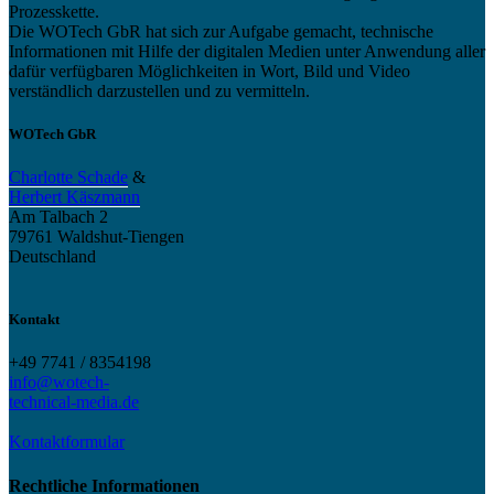
Prozesskette.
Die WOTech GbR hat sich zur Aufgabe gemacht, technische
Informationen mit Hilfe der digitalen Medien unter Anwendung aller
dafür verfügbaren Möglichkeiten in Wort, Bild und Video
verständlich darzustellen und zu vermitteln.
WOTech GbR
Charlotte Schade
&
Herbert Käszmann
Am Talbach 2
79761 Waldshut-Tiengen
Deutschland
Kontakt
+49 7741 / 8354198
info@wotech-
technical-media.de
Kontaktformular
Rechtliche Informationen