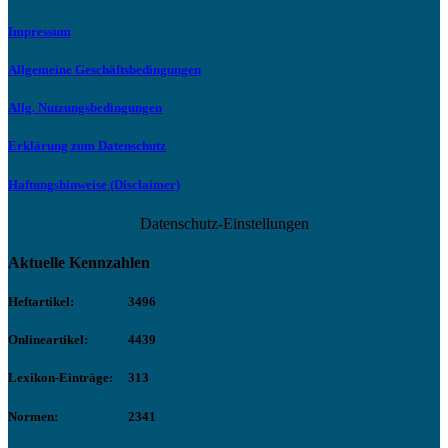
Impressum
Allgemeine Geschäftsbedingungen
Allg. Nutzungsbedingungen
Erklärung zum Datenschutz
Haftungshinweise (Disclaimer)
Datenschutz-Einstellungen
Aktuelle Kennzahlen
Heftartikel:
3496
Onlineartikel:
4439
Lexikon-Einträge:
313
Normen:
2341