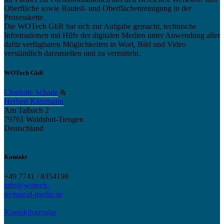
Oberfläche sowie Bauteil- und Oberflächenreinigung in der
Prozesskette.
Die WOTech GbR hat sich zur Aufgabe gemacht, technische
Informationen mit Hilfe der digitalen Medien unter Anwendung aller
dafür verfügbaren Möglichkeiten in Wort, Bild und Video
verständlich darzustellen und zu vermitteln.
WOTech GbR
Charlotte Schade
&
Herbert Käszmann
Am Talbach 2
79761 Waldshut-Tiengen
Deutschland
Kontakt
+49 7741 / 8354198
info@wotech-
technical-media.de
Kontaktformular