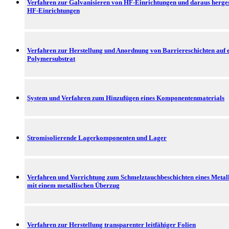
Verfahren zur Galvanisieren von HF-Einrichtungen und daraus herges
HF-Einrichtungen
Verfahren zur Herstellung und Anordnung von Barriereschichten auf
Polymersubstrat
System und Verfahren zum Hinzufügen eines Komponentenmaterials
Stromisolierende Lagerkomponenten und Lager
Verfahren und Vorrichtung zum Schmelztauchbeschichten eines Metal
mit einem metallischen Überzug
Verfahren zur Herstellung transparenter leitfähiger Folien