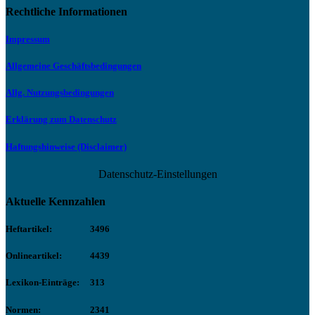
Rechtliche Informationen
Impressum
Allgemeine Geschäftsbedingungen
Allg. Nutzungsbedingungen
Erklärung zum Datenschutz
Haftungshinweise (Disclaimer)
Datenschutz-Einstellungen
Aktuelle Kennzahlen
Heftartikel:
3496
Onlineartikel:
4439
Lexikon-Einträge:
313
Normen:
2341