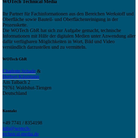
WOTech Technical Media
Ihr Partner für Fachinformationen aus den Bereichen Werkstoff und
Oberfläche sowie Bauteil- und Oberflächenreinigung in der
Prozesskette.
Die WOTech GbR hat sich zur Aufgabe gemacht, technische
Informationen mit Hilfe der digitalen Medien unter Anwendung aller
dafür verfügbaren Möglichkeiten in Wort, Bild und Video
verständlich darzustellen und zu vermitteln.
WOTech GbR
Charlotte Schade
&
Herbert Käszmann
Am Talbach 2
79761 Waldshut-Tiengen
Deutschland
Kontakt
+49 7741 / 8354198
info@wotech-
technical-media.de