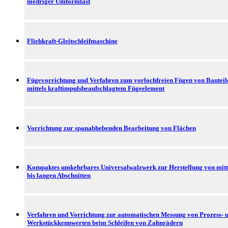
niedriger Umformlast
Fliehkraft-Gleitschleifmaschine
Fügevorrichtung und Verfahren zum vorlochfreien Fügen von Bauteil
mittels kraftimpulsbeaufschlagtem Fügeelement
Vorrichtung zur spanabhebenden Bearbeitung von Flächen
Kompaktes umkehrbares Universalwalzwerk zur Herstellung von mitt
bis langen Abschnitten
Verfahren und Vorrichtung zur automatischen Messung von Prozess- 
Werkstückkennwerten beim Schleifen von Zahnrädern