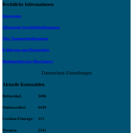
Rechtliche Informationen
Impressum
Allgemeine Geschäftsbedingungen
Allg. Nutzungsbedingungen
Erklärung zum Datenschutz
Haftungshinweise (Disclaimer)
Datenschutz-Einstellungen
Aktuelle Kennzahlen
Heftartikel:
3496
Onlineartikel:
4439
Lexikon-Einträge:
313
Normen:
2341