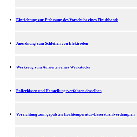
Einrichtung zur Erfassung des Vorschubs eines Finishbands
Anordnung zum Schleifen von Elektroden
Werkzeug zum Aufweiten eines Werkstücks
Polierkissen und Herstellungsverfahren desselben
Vorrichtung zum gepulsten Hochtemperatur-Laserstrahlverdampfen