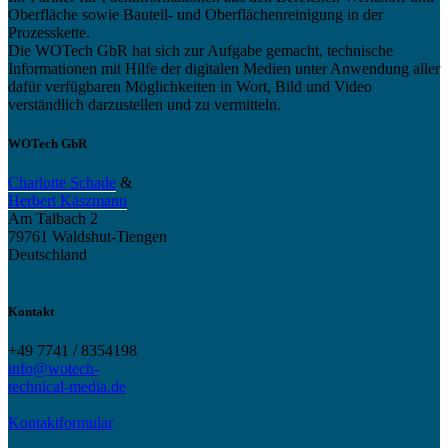
Oberfläche sowie Bauteil- und Oberflächenreinigung in der
Prozesskette.
Die WOTech GbR hat sich zur Aufgabe gemacht, technische
Informationen mit Hilfe der digitalen Medien unter Anwendung aller
dafür verfügbaren Möglichkeiten in Wort, Bild und Video
verständlich darzustellen und zu vermitteln.
WOTech GbR
Charlotte Schade
&
Herbert Käszmann
Am Talbach 2
79761 Waldshut-Tiengen
Deutschland
Kontakt
+49 7741 / 8354198
info@wotech-
technical-media.de
Kontaktformular